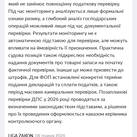
який не замінює повноцінну податкову перевірку.
Під час моніторингу аналізуються лише формальні
ознаки ризику, а глибокий аналіз господарських
операцій можливий лише під час документальної
перевірки. Результати моніторингу не є
автоматичною підставою для перевірки, але можуть
впливати на ймовірність її призначення. Практична
судова позиція також підкреслює необхідність
надання документів про товарні запаси на початку
фактичної перевірки, інакше це може призвести до
штрафів. Для ФОП встановлені конкретні терміни
подання декларацій та сплати податків, а також
період масових камеральних перевірок. Позапланові
перевірки ДПС у 2026 році проводяться за
визначеними законодавством підставами, а рішення
про їх проведення оформлюється наказом керівника
контролюючого органу.
LIGA ZAKON,
04 травня 2026