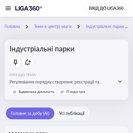
ВХІД ДО LIGA360
Головна
Теми в центрі уваги
Індустріальні парки
Індустріальні парки
ПРО ЩО ТЕМА:
Регулювання порядку створення, реєстрації та
функціонування індустріальних парків в Україні
Будівельна діяльність
IT-індустрія
Головне за добу (AI)
Усі публікації