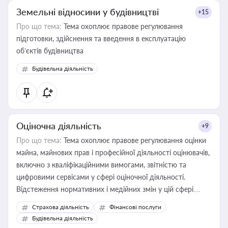
Земельні відносини у будівництві
+15
Про що тема:
Тема охоплює правове регулювання
підготовки, здійснення та введення в експлуатацію
об’єктів будівництва
Будівельна діяльність
Оціночна діяльність
+9
Про що тема:
Тема охоплює правове регулювання оцінки
майна, майнових прав і професійної діяльності оцінювачів,
включно з кваліфікаційними вимогами, звітністю та
цифровими сервісами у сфері оціночної діяльності.
Відстеження нормативних і медійних змін у цій сфері
корисне для власника бізнесу, керівника, юриста або
Страхова діяльність
Фінансові послуги
бухгалтера під час оподаткування, приватизації, оренди
Будівельна діяльність
державного майна, корпоративних угод і перевірки