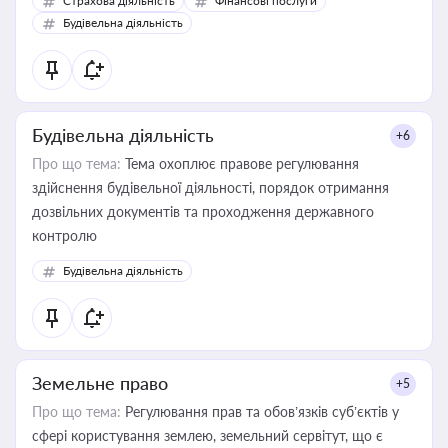
Страхова діяльність
Фінансові послуги
бухгалтера під час оподаткування, приватизації, оренди
Будівельна діяльність
державного майна, корпоративних угод і перевірки
статусу суб'єктів оціночної діяльності
Будівельна діяльність
+6
Про що тема:
Тема охоплює правове регулювання
здійснення будівельної діяльності, порядок отримання
дозвільних документів та проходження державного
контролю
Будівельна діяльність
Земельне право
+5
Про що тема:
Регулювання прав та обов’язків суб’єктів у
сфері користування землею, земельний сервітут, що є