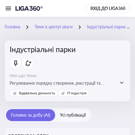
ВХІД ДО LIGA360
Головна
Теми в центрі уваги
Індустріальні парки
Індустріальні парки
ПРО ЩО ТЕМА:
Регулювання порядку створення, реєстрації та
функціонування індустріальних парків в Україні
Будівельна діяльність
IT-індустрія
Головне за добу (AI)
Усі публікації