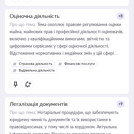
Оціночна діяльність
+8
Про що тема:
Тема охоплює правове регулювання оцінки
майна, майнових прав і професійної діяльності оцінювачів,
включно з кваліфікаційними вимогами, звітністю та
цифровими сервісами у сфері оціночної діяльності.
Відстеження нормативних і медійних змін у цій сфері
корисне для власника бізнесу, керівника, юриста або
Страхова діяльність
Фінансові послуги
бухгалтера під час оподаткування, приватизації, оренди
Будівельна діяльність
державного майна, корпоративних угод і перевірки
статусу суб'єктів оціночної діяльності
Легалізація документів
+9
Про що тема:
Нотаріальні процедури, що забезпечують
юридичну чинність документів та їх використання в
правовідносинах, у тому числі за кордоном. Актуальна
інформація дозволяє бізнесу та юристам правильно