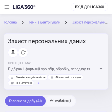
ВХІД ДО LIGA360
Головна
Теми в центрі уваги
Захист персональних даних
Захист персональних даних
ПРО ЩО ТЕМА:
Підбірка інформації про збір, обробку, передачу та
інші дії з персональними даними
Банківська діяльність
Фінансові послуги
IT-індустрія
+1
Головне за добу (AI)
Усі публікації