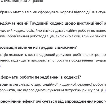
10 публікацій за 7 травня
ібраних матеріалів ми сформували короткі відповіді на актуал
дбачає новий Трудовий кодекс щодо дистанційної 
удовий кодекс офіційно визнає дистанційну роботу як повно
ків і обов’язками роботодавців, включно з соціальним захис
овізація вплине на трудові відносини?
ація дозволить вести кадровий документообіг в електронно
ення, підвищить прозорість і спростить оформлення трудови
о
і формати роботи передбачені в кодексі?
водить легалізацію дистанційної, надомної, сезонної робот
форматів, що відповідають сучасним потребам ринку праці.
ономічний ефект очікується від впровадження новог