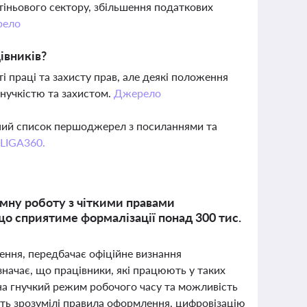
тіньового сектору, збільшення податкових
рело
івників?
і праці та захисту прав, але деякі положення
нучкістю та захистом.
Джерело
вний список першоджерел з посиланнями та
 LIGA360.
омну роботу з чіткими правами
о сприятиме формалізації понад 300 тис.
лення, передбачає офіційне визнання
значає, що працівники, які працюють у таких
 на гнучкий режим робочого часу та можливість
ить зрозумілі правила оформлення, цифровізацію