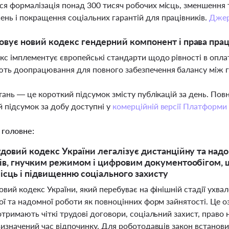
ся формалізація понад 300 тисяч робочих місць, зменшення 
нь і покращення соціальних гарантій для працівників.
Дже
овує новий кодекс гендерний компонент і права прац
екс імплементує європейські стандарти щодо рівності в оплат
ть доопрацювання для повного забезпечення балансу між г
тань — це короткий підсумок змісту публікацій за день. По
 підсумок за добу доступні у
комерційній версії Платформи
 головне:
довий кодекс України легалізує дистанційну та над
ів, гнучким режимом і цифровим документообігом, щ
ісць і підвищенню соціального захисту
вий кодекс України, який перебуває на фінішній стадії ухва
ї та надомної роботи як повноцінних форм зайнятості. Це о
тримають чіткі трудові договори, соціальний захист, право
визначений час відпочинку. Для роботодавців закон встанов