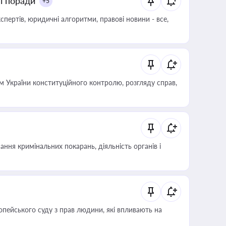
ні поради
+5
пертів, юридичні алгоритми, правові новини - все,
 України конституційного контролю, розгляду справ,
ння кримінальних покарань, діяльність органів і
опейського суду з прав людини, які впливають на