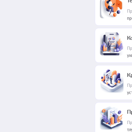
T
Пр
пр
К
Пр
ух
К
Пр
ус
П
Пр
тл