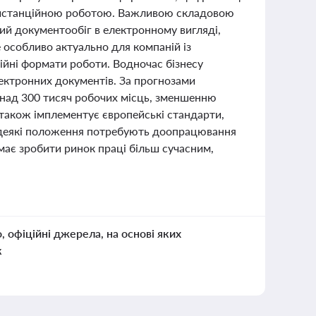
з дистанційною роботою. Важливою складовою
ий документообіг в електронному вигляді,
 особливо актуально для компаній із
ійні формати роботи. Водночас бізнесу
ектронних документів. За прогнозами
онад 300 тисяч робочих місць, зменшенню
також імплементує європейські стандарти,
ча деякі положення потребують доопрацювання
має зробити ринок праці більш сучасним,
о, офіційні джерела, на основі яких
к