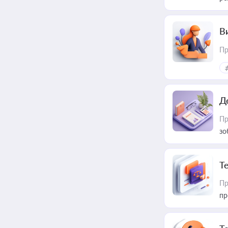
В
Пр
Д
Пр
зо
T
Пр
пр