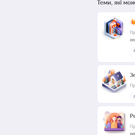
Теми, які мож
Пр
он
З
Пр
Р
Пр
ре