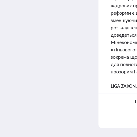
кадрових п
реформи є 
зменшуючи 
розгалужен
доведеться
Мінекономі
«тіньового
зокрема що
для повног
прозорим і
LIGA ZAKON