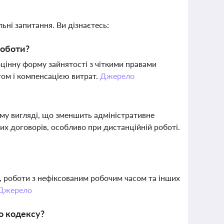
ьні запитання. Ви дізнаєтесь:
роботи?
цінну форму зайнятості з чіткими правами
том і компенсацією витрат.
Джерело
му вигляді, що зменшить адміністративне
х договорів, особливо при дистанційній роботі.
и, роботи з нефіксованим робочим часом та інших
Джерело
о кодексу?