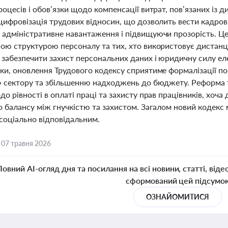
роцесів і обов’язки щодо компенсації витрат, пов’язаних і
цифровізація трудових відносин, що дозволить вести кадров
адміністративне навантаження і підвищуючи прозорість. Це
ою структурою персоналу та тих, хто використовує дистанц
 забезпечити захист персональних даних і юридичну силу ел
ки, оновлення Трудового кодексу сприятиме формалізації п
» сектору та збільшенню надходжень до бюджету. Реформа 
до рівності в оплаті праці та захисту прав працівників, хо
о балансу між гнучкістю та захистом. Загалом новий кодекс 
 соціально відповідальним.
,
07 травня 2026
Повний AI-огляд дня та посилання на всі новини, статті, віде
сформований цей підсумо
ОЗНАЙОМИТИСЯ