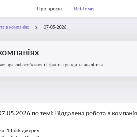
Про проєкт
Всі Теми
та в компаніях
07-05-2026
компаніях
бота в компаніях: правові особливості, факти, тренди та аналітика
07.05.2026 по темі: Віддалена робота в компані
но:
14558 джерел