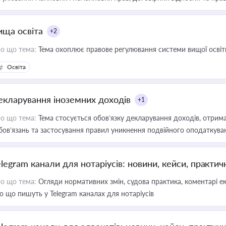
ища освіта
+2
о що тема:
Тема охоплює правове регулювання системи вищої освіти, о
Освіта
екларування іноземних доходів
+1
о що тема:
Тема стосується обов’язку декларування доходів, отрим
бов’язань та застосування правил уникнення подвійного оподаткува
elegram канали для нотаріусів: новини, кейси, практич
о що тема:
Огляди нормативних змін, судова практика, коментарі екс
о що пишуть у Telegram каналах для нотаріусів