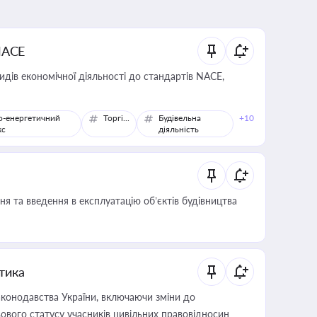
NACE
идів економічної діяльності до стандартів NACE,
о-енергетичний
Торгівля
Будівельна
+10
кс
діяльність
я та введення в експлуатацію об’єктів будівництва
итика
конодавства України, включаючи зміни до
ового статусу учасників цивільних правовідносин