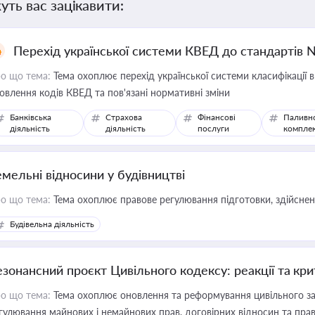
уть вас зацікавити:
Перехід української системи КВЕД до стандартів 
о що тема:
Тема охоплює перехід української системи класифікації в
овлення кодів КВЕД та пов'язані нормативні зміни
Банківська
Страхова
Фінансові
Паливн
діяльність
діяльність
послуги
компле
емельні відносини у будівництві
о що тема:
Тема охоплює правове регулювання підготовки, здійсненн
Будівельна діяльність
езонансний проєкт Цивільного кодексу: реакції та кр
о що тема:
Тема охоплює оновлення та реформування цивільного за
гулювання майнових і немайнових прав, договірних відносин та прав