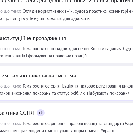
elegram канали для адвокатів: новини, кейси, практич
о що тема:
Огляди нормативних змін, судова практика, коментарі екс
о що пишуть у Telegram каналах для адвокатів
онституційне провадження
о що тема:
Тема охоплює порядок здійснення Конституційним Судом
валення актів і формування правових позицій
римінально-виконавча система
о що тема:
Тема охоплює організацію та правове регулювання викона
танов виконання покарань та статус осіб, які відбувають покарання
рактика ЄСПЛ
+9
о що тема:
Тема охоплює рішення, правові позиції та стандарти Євр
умачення прав людини і застосування норм права в Україні