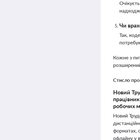
Очікуєть
надходже
Чи врах
Так, код
потребую
Кожне з пи
розширений
Стисло про
Новий Тру
працівник
робочих м
Новий Трудо
дистанційно
форматах, о
офлайну у 