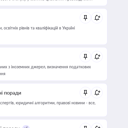
світніх рівнів та кваліфікацій в Україні
аних з іноземних джерел, визначення податкових
ння
ні поради
пертів, юридичні алгоритми, правові новини - все,