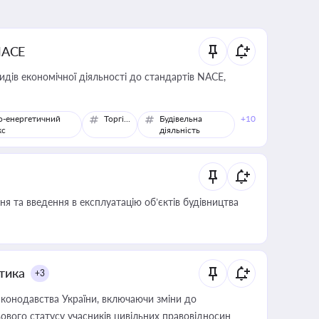
NACE
идів економічної діяльності до стандартів NACE,
о-енергетичний
Торгівля
Будівельна
+10
кс
діяльність
я та введення в експлуатацію об’єктів будівництва
итика
+3
конодавства України, включаючи зміни до
ового статусу учасників цивільних правовідносин