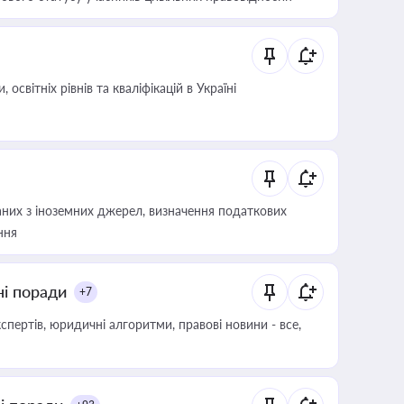
світніх рівнів та кваліфікацій в Україні
аних з іноземних джерел, визначення податкових
ння
ні поради
+7
пертів, юридичні алгоритми, правові новини - все,