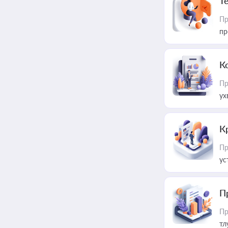
T
Пр
пр
К
Пр
ух
К
Пр
ус
П
Пр
тл