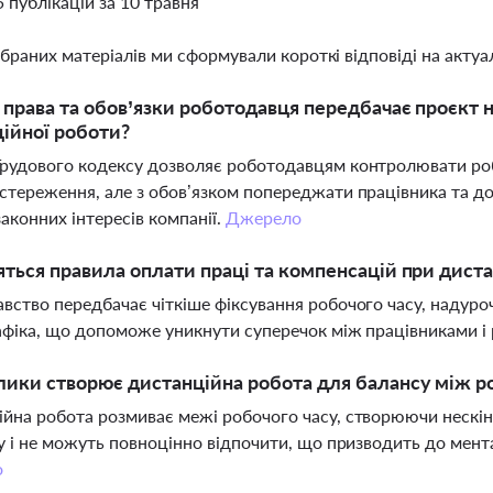
5 публікацій за 10 травня
ібраних матеріалів ми сформували короткі відповіді на актуал
і права та обов’язки роботодавця передбачає проєкт
ійної роботи?
рудового кодексу дозволяє роботодавцям контролювати ро
стереження, але з обов’язком попереджати працівника та д
законних інтересів компанії.
Джерело
яться правила оплати праці та компенсацій при диста
вство передбачає чіткіше фіксування робочого часу, надуроч
афіка, що допоможе уникнути суперечок між працівниками 
лики створює дистанційна робота для балансу між 
йна робота розмиває межі робочого часу, створюючи нескін
ку і не можуть повноцінно відпочити, що призводить до мен
о