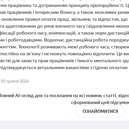
ня працівника та дотриманням принципу пропорційності. Ц
ав працівників і інтересами бізнесу, а також можливих ризик
оновлення правил оплати праці, звільнень та відпусток, що 
та адаптованими до умов воєнного часу і відновлення еконо
фіксації робочого часу, компенсацій, а також норм дистанці
ми і роботодавцями. Водночас дистанційна робота породжує
життям. Технології розмивають межі робочого часу, створю
постійно на зв’язку і не можуть повноцінно відпочити. Це в
встві для захисту прав працівників і їхнього ментального з
підтверджується актуальними вакансіями з гідною оплатою в
,
10 травня 2026
Повний AI-огляд дня та посилання на всі новини, статті, віде
сформований цей підсумо
ОЗНАЙОМИТИСЯ