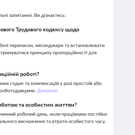
ьні запитання. Ви дізнаєтесь:
 нового Трудового кодексу щодо
бочі переписки, месенджери та встановлювати
отримуватися принципу пропорційності для
нційній роботі?
них годин та компенсацій у разі простоїв або
і роботодавцями.
Джерело
роботою та особистим життям?
ченний робочий день, коли працівники постійно
тального виснаження та втрати особистого часу.