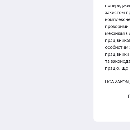
попереджен
захистом пр
комплексне 
прозорими 
механізмів 
працівника
особистим 
працівники 
та законода
працю, що 
LIGA ZAKON