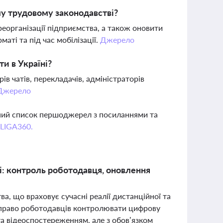
му трудовому законодавстві?
еорганізації підприємства, а також оновити
аті та під час мобілізації.
Джерело
ти в Україні?
ів чатів, перекладачів, адміністраторів
Джерело
вний список першоджерел з посиланнями та
 LIGA360.
ні: контроль роботодавця, оновлення
а, що враховує сучасні реалії дистанційної та
е право роботодавців контролювати цифрову
та відеоспостереженням, але з обов’язком