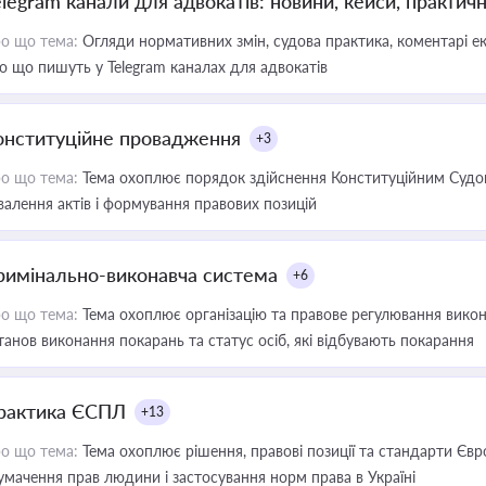
elegram канали для адвокатів: новини, кейси, практич
о що тема:
Огляди нормативних змін, судова практика, коментарі екс
о що пишуть у Telegram каналах для адвокатів
онституційне провадження
+3
о що тема:
Тема охоплює порядок здійснення Конституційним Судом
валення актів і формування правових позицій
римінально-виконавча система
+6
о що тема:
Тема охоплює організацію та правове регулювання викона
танов виконання покарань та статус осіб, які відбувають покарання
рактика ЄСПЛ
+13
о що тема:
Тема охоплює рішення, правові позиції та стандарти Євр
умачення прав людини і застосування норм права в Україні