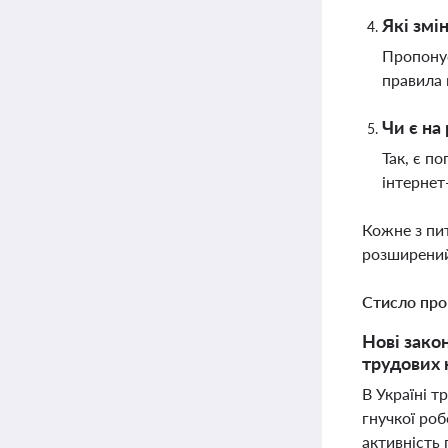
Які змі
Пропонує
правила 
Чи є на
Так, є п
інтернет
Кожне з пи
розширений
Стисло про
Нові зако
трудових 
В Україні т
гнучкої ро
активність