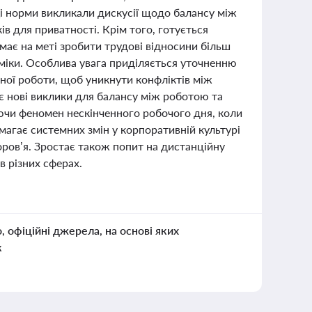
і норми викликали дискусії щодо балансу між
ів для приватності. Крім того, готується
має на меті зробити трудові відносини більш
міки. Особлива увага приділяється уточненню
йної роботи, щоб уникнути конфліктів між
 нові виклики для балансу між роботою та
ючи феномен нескінченного робочого дня, коли
имагає системних змін у корпоративній культурі
доров’я. Зростає також попит на дистанційну
 різних сферах.
о, офіційні джерела, на основі яких
к