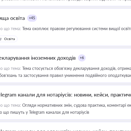
ища освіта
+45
о що тема:
Тема охоплює правове регулювання системи вищої освіти, о
Освіта
екларування іноземних доходів
+6
о що тема:
Тема стосується обов’язку декларування доходів, отрим
бов’язань та застосування правил уникнення подвійного оподаткува
elegram канали для нотаріусів: новини, кейси, практич
о що тема:
Огляди нормативних змін, судова практика, коментарі екс
о що пишуть у Telegram каналах для нотаріусів