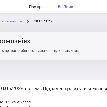
Про проєкт
Всі Теми
та в компаніях
10-05-2026
компаніях
бота в компаніях: правові особливості, факти, тренди та аналітика
10.05.2026 по темі: Віддалена робота в компані
но:
14575 джерел