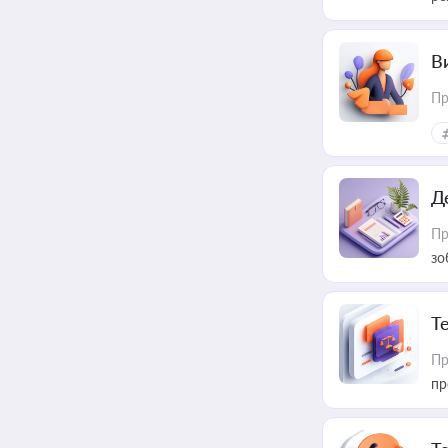
В
Пр
Д
Пр
зо
T
Пр
пр