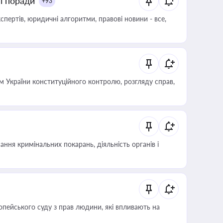
ні поради
+93
пертів, юридичні алгоритми, правові новини - все,
 України конституційного контролю, розгляду справ,
ння кримінальних покарань, діяльність органів і
опейського суду з прав людини, які впливають на