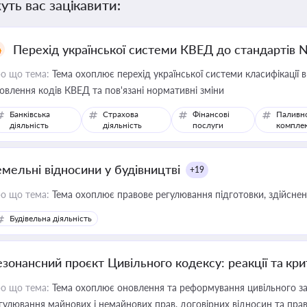
уть вас зацікавити:
Перехід української системи КВЕД до стандартів 
о що тема:
Тема охоплює перехід української системи класифікації в
овлення кодів КВЕД та пов'язані нормативні зміни
Банківська
Страхова
Фінансові
Паливн
діяльність
діяльність
послуги
компле
емельні відносини у будівництві
+19
о що тема:
Тема охоплює правове регулювання підготовки, здійсненн
Будівельна діяльність
езонансний проєкт Цивільного кодексу: реакції та кр
о що тема:
Тема охоплює оновлення та реформування цивільного за
гулювання майнових і немайнових прав, договірних відносин та прав