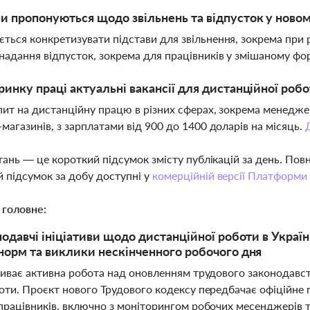
ни пропонуються щодо звільнень та відпусток у ново
ться конкретизувати підстави для звільнення, зокрема при р
надання відпусток, зокрема для працівників у змішаному форм
 ринку праці актуальні вакансії для дистанційної робо
опит на дистанційну працю в різних сферах, зокрема менеджер
-магазинів, з зарплатами від 900 до 1400 доларів на місяць.
тань — це короткий підсумок змісту публікацій за день. По
 підсумок за добу доступні у
комерційній версії Платформи
 головне:
нодавчі ініціативи щодо дистанційної роботи в Украї
норм та виклики нескінченного робочого дня
риває активна робота над оновленням трудового законодавств
боти. Проєкт нового Трудового кодексу передбачає офіційн
 працівників, включно з моніторингом робочих месенджерів 