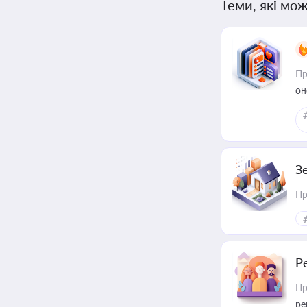
Теми, які мож
Пр
он
З
Пр
Р
Пр
ре