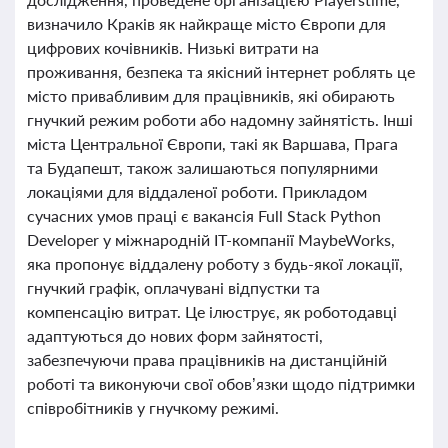
визначило Краків як найкраще місто Європи для
цифрових кочівників. Низькі витрати на
проживання, безпека та якісний інтернет роблять це
місто привабливим для працівників, які обирають
гнучкий режим роботи або надомну зайнятість. Інші
міста Центральної Європи, такі як Варшава, Прага
та Будапешт, також залишаються популярними
локаціями для віддаленої роботи. Прикладом
сучасних умов праці є вакансія Full Stack Python
Developer у міжнародній IT-компанії MaybeWorks,
яка пропонує віддалену роботу з будь-якої локації,
гнучкий графік, оплачувані відпустки та
компенсацію витрат. Це ілюструє, як роботодавці
адаптуються до нових форм зайнятості,
забезпечуючи права працівників на дистанційній
роботі та виконуючи свої обов’язки щодо підтримки
співробітників у гнучкому режимі.