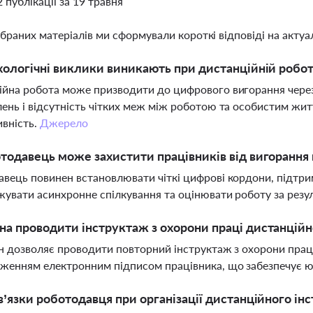
2 публікації за 19 травня
ібраних матеріалів ми сформували короткі відповіді на актуал
хологічні виклики виникають при дистанційній робот
йна робота може призводити до цифрового вигорання через п
ень і відсутність чітких меж між роботою та особистим жи
вність.
Джерело
тодавець може захистити працівників від вигорання 
вець повинен встановлювати чіткі цифрові кордони, підтри
увати асинхронне спілкування та оцінювати роботу за резул
а проводити інструктаж з охорони праці дистанційн
он дозволяє проводити повторний інструктаж з охорони прац
женням електронним підписом працівника, що забезпечує ю
в’язки роботодавця при організації дистанційного ін