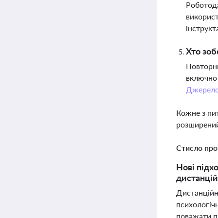
Роботода
використ
інструкт
Хто зоб
Повторни
включно 
Джерел
Кожне з пи
розширений
Стисло про
Нові підх
дистанцій
Дистанційн
психологічн
поважати пр