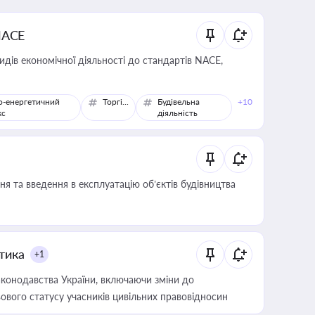
NACE
идів економічної діяльності до стандартів NACE,
о-енергетичний
Торгівля
Будівельна
+10
кс
діяльність
я та введення в експлуатацію об’єктів будівництва
итика
+1
конодавства України, включаючи зміни до
ового статусу учасників цивільних правовідносин