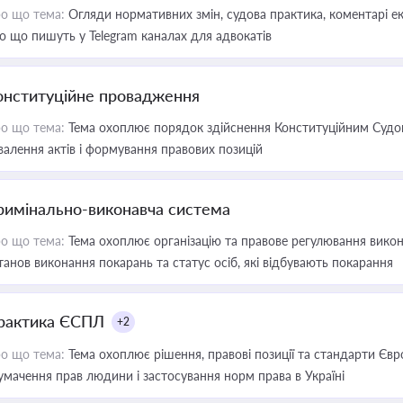
о що тема:
Огляди нормативних змін, судова практика, коментарі екс
о що пишуть у Telegram каналах для адвокатів
онституційне провадження
о що тема:
Тема охоплює порядок здійснення Конституційним Судом
валення актів і формування правових позицій
римінально-виконавча система
о що тема:
Тема охоплює організацію та правове регулювання викона
танов виконання покарань та статус осіб, які відбувають покарання
рактика ЄСПЛ
+2
о що тема:
Тема охоплює рішення, правові позиції та стандарти Євр
умачення прав людини і застосування норм права в Україні