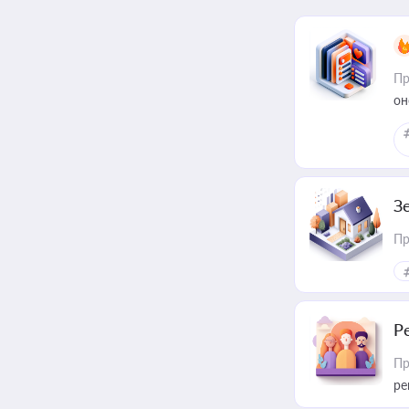
Пр
он
З
Пр
Р
Пр
ре