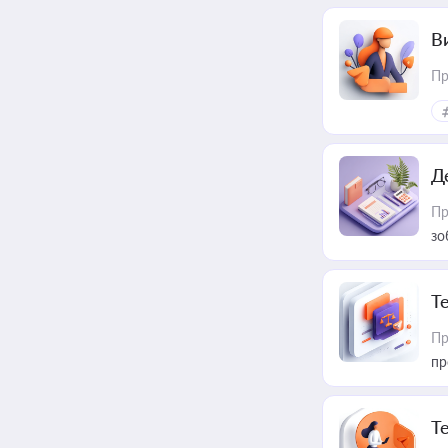
В
Пр
Д
Пр
зо
T
Пр
пр
T