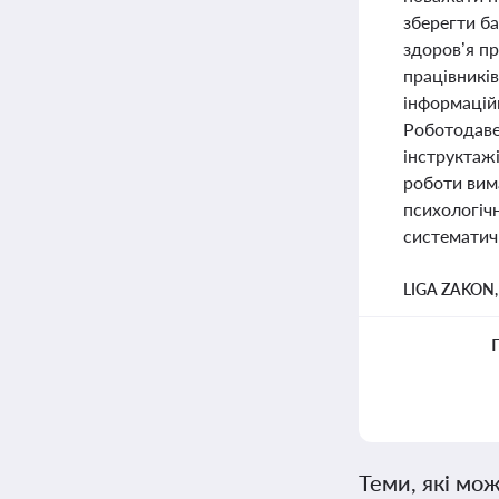
зберегти б
здоров’я пр
працівникі
інформацій
Роботодаве
інструктажі
роботи вима
психологіч
систематичн
LIGA ZAKON
Теми, які мож