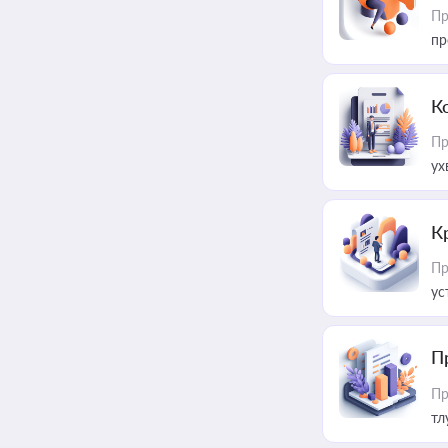
Пр
пр
К
Пр
ух
К
Пр
ус
П
Пр
тл