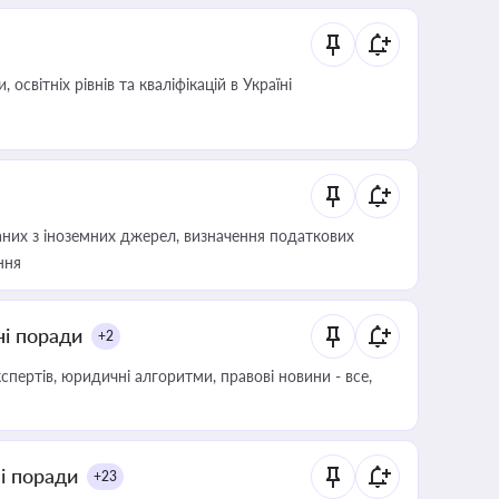
світніх рівнів та кваліфікацій в Україні
аних з іноземних джерел, визначення податкових
ння
ні поради
+2
пертів, юридичні алгоритми, правові новини - все,
ні поради
+23