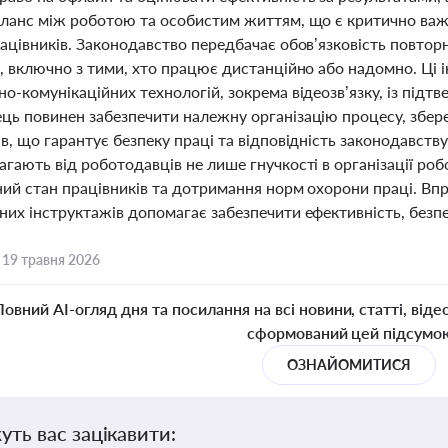
аланс між роботою та особистим життям, що є критично ва
ацівників. Законодавство передбачає обов’язковість повторн
в, включно з тими, хто працює дистанційно або надомно. Ці
но-комунікаційних технологій, зокрема відеозв’язку, із під
ць повинен забезпечити належну організацію процесу, збер
в, що гарантує безпеку праці та відповідність законодавству
гають від роботодавців не лише гнучкості в організації робо
ний стан працівників та дотримання норм охорони праці. Вп
их інструктажів допомагає забезпечити ефективність, безпе
,
19 травня 2026
Повний AI-огляд дня та посилання на всі новини, статті, віде
сформований цей підсумо
ОЗНАЙОМИТИСЯ
уть вас зацікавити: