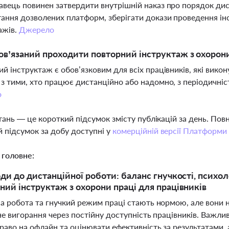
вець повинен затвердити внутрішній наказ про порядок дис
ання дозволених платформ, зберігати докази проведення ін
ажів.
Джерело
ов’язаний проходити повторний інструктаж з охорони
й інструктаж є обов’язковим для всіх працівників, які викон
з тими, хто працює дистанційно або надомно, з періодичніст
о
тань — це короткий підсумок змісту публікацій за день. По
 підсумок за добу доступні у
комерційній версії Платформи
 головне:
оди до дистанційної роботи: баланс гнучкості, психол
ний інструктаж з охорони праці для працівників
а робота та гнучкий режим праці стають нормою, але вони н
е вигорання через постійну доступність працівників. Важли
аво на офлайн та оцінювати ефективність за результатами, 