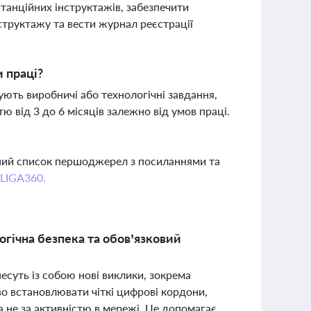
танційних інструктажів, забезпечити
структажу та вести журнал реєстрації
 праці?
ують виробничі або технологічні завдання,
ю від 3 до 6 місяців залежно від умов праці.
вний список першоджерел з посиланнями та
 LIGA360.
огічна безпека та обов’язковий
есуть із собою нові виклики, зокрема
во встановлювати чіткі цифрові кордони,
а не за активністю в мережі. Це допомагає