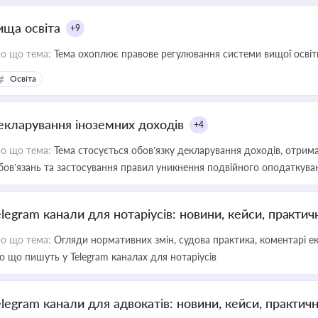
ища освіта
+9
о що тема:
Тема охоплює правове регулювання системи вищої освіти, о
Освіта
екларування іноземних доходів
+4
о що тема:
Тема стосується обов’язку декларування доходів, отрим
бов’язань та застосування правил уникнення подвійного оподаткува
elegram канали для нотаріусів: новини, кейси, практич
о що тема:
Огляди нормативних змін, судова практика, коментарі екс
о що пишуть у Telegram каналах для нотаріусів
elegram канали для адвокатів: новини, кейси, практич