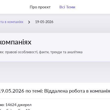
Про проєкт
Всі Теми
та в компаніях
19-05-2026
компаніях
бота в компаніях: правові особливості, факти, тренди та аналітика
19.05.2026 по темі: Віддалена робота в компані
но:
14624 джерел