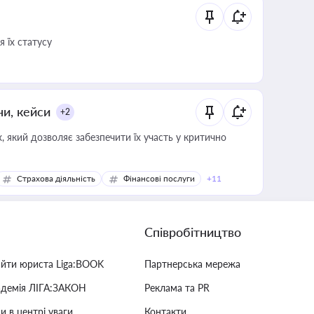
 їх статусу
ни, кейси
+2
 який дозволяє забезпечити їх участь у критично
Страхова діяльність
Фінансові послуги
+11
Співробітництво
айти юриста Liga:BOOK
Партнерська мережа
адемія ЛІГА:ЗАКОН
Реклама та PR
и в центрі уваги
Контакти