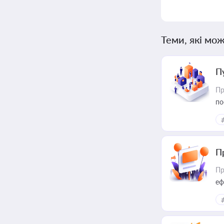
Теми, які мож
П
Пр
по
П
Пр
еф