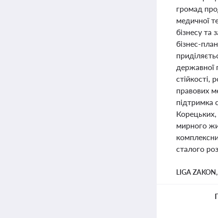
громад про
медичної т
бізнесу та 
бізнес-план
приділяєть
державної 
стійкості,
правових ме
підтримка 
Корецьких, 
мирного жи
комплексни
сталого роз
LIGA ZAKON