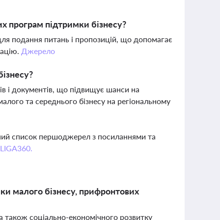
х програм підтримки бізнесу?
для подання питань і пропозицій, що допомагає
зацію.
Джерело
бізнесу?
ів і документів, що підвищує шанси на
алого та середнього бізнесу на регіональному
вний список першоджерел з посиланнями та
 LIGA360.
мки малого бізнесу, прифронтових
 а також соціально-економічного розвитку