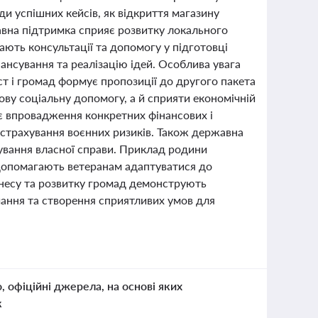
и успішних кейсів, як відкриття магазину
авна підтримка сприяє розвитку локального
ають консультації та допомогу у підготовці
ансування та реалізацію ідей. Особлива увага
т і громад формує пропозиції до другого пакета
ву соціальну допомогу, а й сприяти економічній
ає впровадження конкретних фінансових і
а страхування воєнних ризиків. Також державна
кування власної справи. Приклад родини
ти допомагають ветеранам адаптуватися до
знесу та розвитку громад демонструють
чання та створення сприятливих умов для
о, офіційні джерела, на основі яких
к