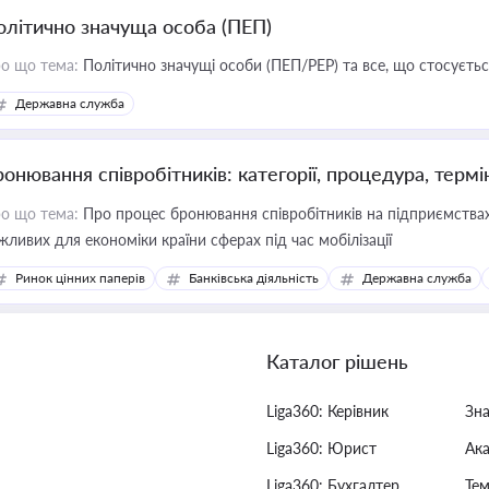
олітично значуща особа (ПЕП)
о що тема:
Політично значущі особи (ПЕП/PEP) та все, що стосується
Державна служба
ронювання співробітників: категорії, процедура, термі
о що тема:
Про процес бронювання співробітників на підприємствах,
жливих для економіки країни сферах під час мобілізації
Ринок цінних паперів
Банківська діяльність
Державна служба
Каталог рішень
Liga360: Керівник
Зн
Liga360: Юрист
Ак
Liga360: Бухгалтер
Тем