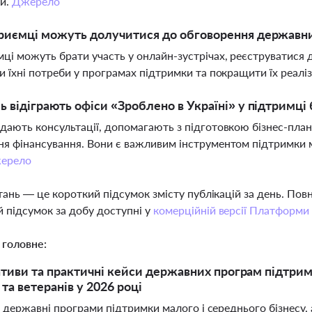
ки.
Джерело
риємці можуть долучитися до обговорення державни
ці можуть брати участь у онлайн-зустрічах, реєструватися 
и їхні потреби у програмах підтримки та покращити їх реалі
ь відіграють офіси «Зроблено в Україні» у підтримці 
дають консультації, допомагають з підготовкою бізнес-план
я фінансування. Вони є важливим інструментом підтримки м
ерело
тань — це короткий підсумок змісту публікацій за день. По
 підсумок за добу доступні у
комерційній версії Платформи
 головне:
іативи та практичні кейси державних програм підтри
та ветеранів у 2026 році
 державні програми підтримки малого і середнього бізнесу,