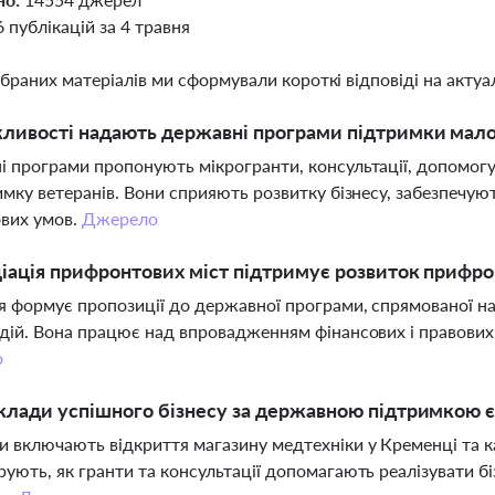
6 публікацій за 4 травня
ібраних матеріалів ми сформували короткі відповіді на актуал
ливості надають державні програми підтримки малог
 програми пропонують мікрогранти, консультації, допомогу 
имку ветеранів. Вони сприяють розвитку бізнесу, забезпечу
вих умов.
Джерело
іація прифронтових міст підтримує розвиток прифро
я формує пропозиції до державної програми, спрямованої на 
дій. Вона працює над впровадженням фінансових і правових 
о
клади успішного бізнесу за державною підтримкою є 
 включають відкриття магазину медтехніки у Кременці та ка
ують, як гранти та консультації допомагають реалізувати бі