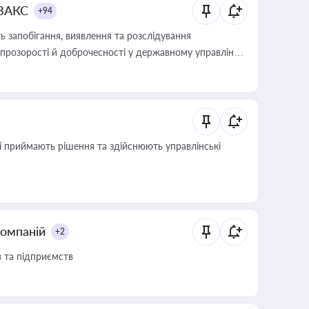
 ВАКС
+94
 запобігання, виявлення та розслідування
розорості й доброчесності у державному управлінні
кі приймають рішення та здійснюють управлінські
компаній
+2
в та підприємств