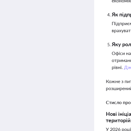
економі
Як підп
Підприєм
врахуват
Яку рол
Офіси на
отриманн
рівні.
Дж
Кожне з пи
розширений
Стисло про
Нові ініц
територій 
У 2026 році