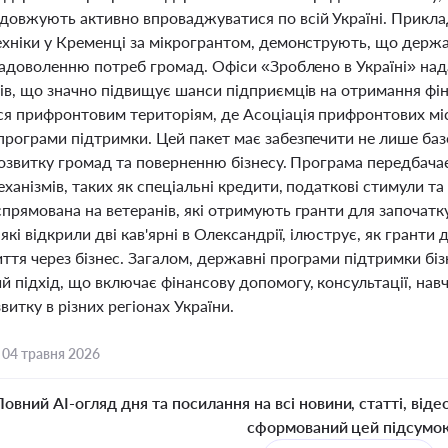
довжують активно впроваджуватися по всій Україні. Приклад
ехніки у Кременці за мікрогрантом, демонструють, що держ
задоволенню потреб громад. Офіси «Зроблено в Україні» над
ів, що значно підвищує шанси підприємців на отримання фін
ся прифронтовим територіям, де Асоціація прифронтових міс
програми підтримки. Цей пакет має забезпечити не лише базо
 розвитку громад та поверненню бізнесу. Програма передбач
ханізмів, таких як спеціальні кредити, податкові стимули т
спрямована на ветеранів, які отримують гранти для започат
які відкрили дві кав'ярні в Олександрії, ілюструє, як гран
ття через бізнес. Загалом, державні програми підтримки бі
й підхід, що включає фінансову допомогу, консультації, нав
витку в різних регіонах України.
,
04 травня 2026
Повний AI-огляд дня та посилання на всі новини, статті, віде
сформований цей підсумо