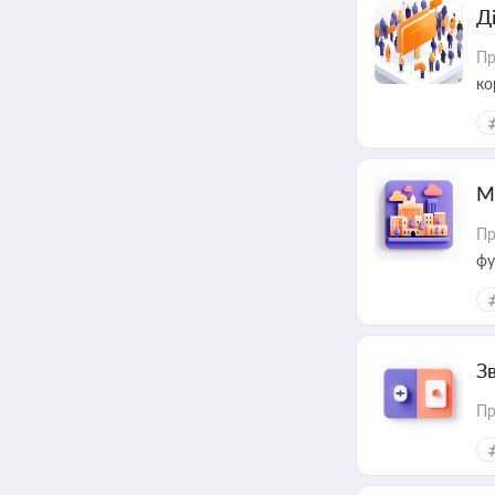
Д
Пр
ко
та
М
Пр
фу
З
Пр