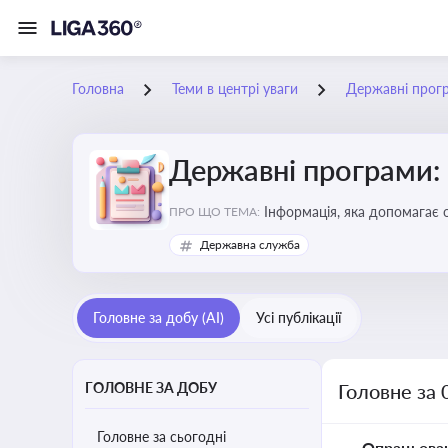
Головна
Теми в центрі уваги
Державні прог
Державні програми:
Інформація, яка допомагає 
ПРО ЩО ТЕМА:
удосконалення
Державна служба
Головне за добу (AI)
Усі публікації
ГОЛОВНЕ ЗА ДОБУ
Головне за 
Головне за сьогодні
Опрацьова