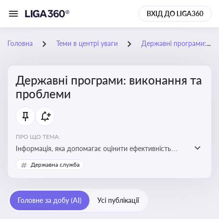
ВХІД ДО LIGA360
Головна
Теми в центрі уваги
Державні програми: виконання та проблеми
Державні програми: виконання та
проблеми
ПРО ЩО ТЕМА:
Інформація, яка допомагає оцінити ефективність
використання бюджетних коштів, виявити проблеми
Державна служба
реалізації та знайти шляхи їх удосконалення
Головне за добу (AI)
Усі публікації