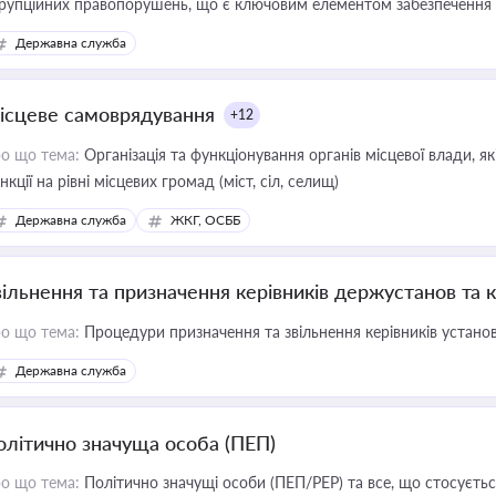
рупційних правопорушень, що є ключовим елементом забезпечення п
 бізнесі
Державна служба
ісцеве самоврядування
+12
о що тема:
Організація та функціонування органів місцевої влади, я
нкції на рівні місцевих громад (міст, сіл, селищ)
Державна служба
ЖКГ, ОСББ
вільнення та призначення керівників держустанов та 
о що тема:
Процедури призначення та звільнення керівників устано
Державна служба
олітично значуща особа (ПЕП)
о що тема:
Політично значущі особи (ПЕП/PEP) та все, що стосується