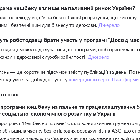
рама кешбеку впливає на паливний ринок України?
ияє переходу водіїв на безготівкові розрахунки, що зменшує
им і безпечнішим для бізнесу та держави.
Джерело
ть роботодавці брати участь у програмі "Досвід має
отодавці можуть долучатися до програми, щоб працевлашто
 канали державної служби зайнятості.
Джерело
тань — це короткий підсумок змісту публікацій за день. По
 підсумок за добу доступні у
комерційній версії Платформи
 головне:
програми кешбеку на пальне та працевлаштування 5
 соціально-економічного розвитку в Україні
рограма "Кешбек на пальне" стала важливим інструментом дл
 збільшила частку безготівкових розрахунків на АЗС, що сп
кономічних умовах, пов'язаних з імпортозалежністю нафтопро