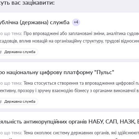
уть вас зацікавити:
ублічна (державна) служба
+4
о що тема:
Про впроваджені або заплановані зміни, аналітика судо
садовців, вплив новацій на організаційну структуру, трудові віднос
Державна служба
ро національну цифрову платформу "Пульс"
о що тема:
Тема стосується створення та впровадження цифрової пл
ективну, прозору і зручну взаємодію бізнесу з органами виконавчої 
Державна служба
іяльність антикорупційних органів НАБУ, САП, НАЗК,
о що тема:
Тема охоплює систему державних органів, які здійснюють