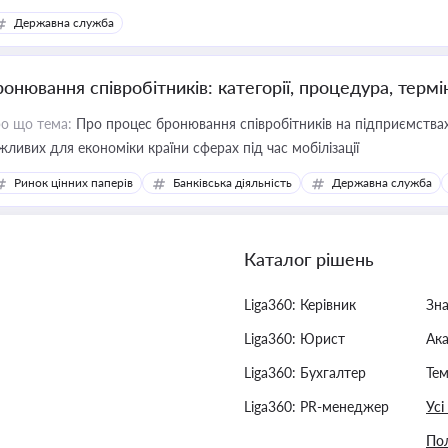
Державна служба
ронювання співробітників: категорії, процедура, термі
о що тема:
Про процес бронювання співробітників на підприємствах,
жливих для економіки країни сферах під час мобілізації
Ринок цінних паперів
Банківська діяльність
Державна служба
Каталог рішень
Liga360: Керівник
Зн
Liga360: Юрист
Ак
Liga360: Бухгалтер
Тем
Liga360: PR-менеджер
Усі
Пол