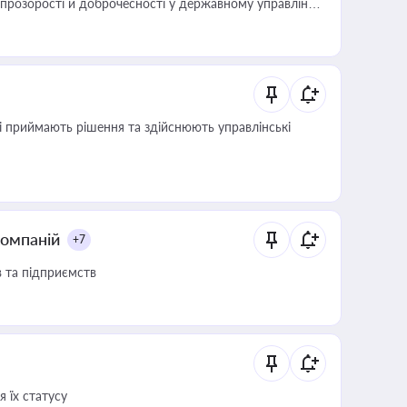
розорості й доброчесності у державному управлінні
кі приймають рішення та здійснюють управлінські
компаній
+7
в та підприємств
 їх статусу