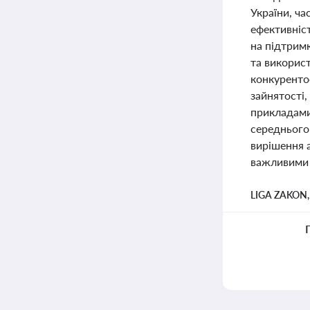
України, ч
ефективніст
на підтрим
та викорис
конкуренто
зайнятості,
прикладами 
середнього
вирішення а
важливими 
LIGA ZAKON