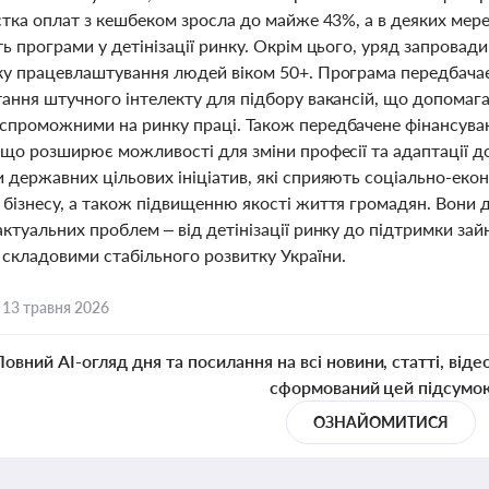
астка оплат з кешбеком зросла до майже 43%, а в деяких ме
ь програми у детінізації ринку. Окрім цього, уряд запровад
ку працевлаштування людей віком 50+. Програма передбача
тання штучного інтелекту для підбору вакансій, що допома
спроможними на ринку праці. Також передбачене фінансуван
 що розширює можливості для зміни професії та адаптації д
державних цільових ініціатив, які сприяють соціально-екон
 бізнесу, а також підвищенню якості життя громадян. Вони
ктуальних проблем – від детінізації ринку до підтримки зай
складовими стабільного розвитку України.
,
13 травня 2026
Повний AI-огляд дня та посилання на всі новини, статті, віде
сформований цей підсумо
ОЗНАЙОМИТИСЯ