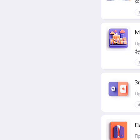
ко
та
М
Пр
фу
З
Пр
П
Пр