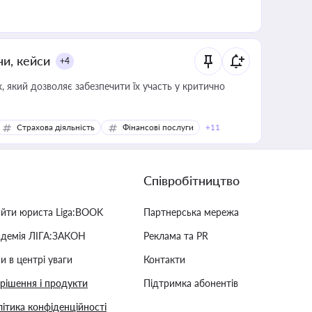
ни, кейси
+4
 який дозволяє забезпечити їх участь у критично
Страхова діяльність
Фінансові послуги
+11
Співробітництво
айти юриста Liga:BOOK
Партнерська мережа
адемія ЛІГА:ЗАКОН
Реклама та PR
и в центрі уваги
Контакти
 рішення і продукти
Підтримка абонентів
ітика конфіденційності