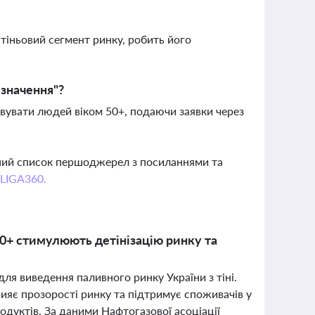
 тіньовий сегмент ринку, робить його
 значення"?
вувати людей віком 50+, подаючи заявки через
вний список першоджерел з посиланнями та
 LIGA360.
0+ стимулюють детінізацію ринку та
я виведення паливного ринку України з тіні.
рияє прозорості ринку та підтримує споживачів у
дуктів. За даними Нафтогазової асоціації