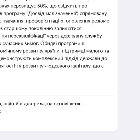
режах перевищує 50%, що свідчить про
ив програму "Досвід має значення", спрямовану
є навчання, профорієнтацію, оновлення резюме
гає старшому поколінню залишатися
ня перекваліфікації через державну службу
о сучасних вимог. Обидві програми є
омічному розвитку країни, підтримці малого та
 демонструють комплексний підхід держави до
нятості та розвитку людського капіталу, що є
о, офіційні джерела, на основі яких
к