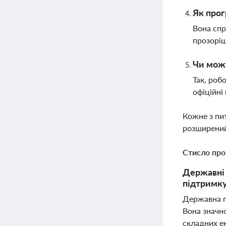
Як прог
Вона спр
прозоріш
Чи можу
Так, роб
офіційні
Кожне з пи
розширений
Стисло про
Державні 
підтримку
Державна п
Вона значно
складних е