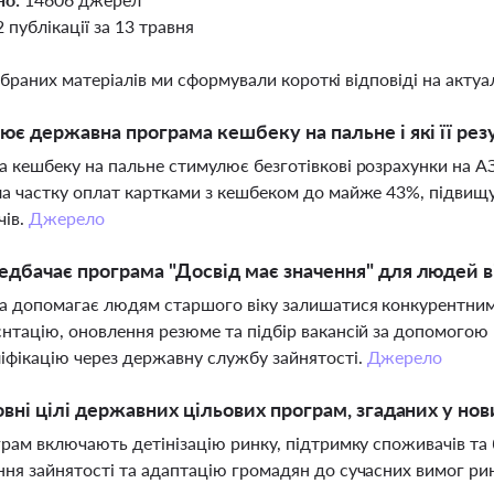
2 публікації за 13 травня
ібраних матеріалів ми сформували короткі відповіді на актуал
ює державна програма кешбеку на пальне і які її рез
 кешбеку на пальне стимулює безготівкові розрахунки на АЗ
а частку оплат картками з кешбеком до майже 43%, підвищ
чів.
Джерело
дбачає програма "Досвід має значення" для людей в
 допомагає людям старшого віку залишатися конкурентними
нтацію, оновлення резюме та підбір вакансій за допомогою 
іфікацію через державну службу зайнятості.
Джерело
овні цілі державних цільових програм, згаданих у нов
грам включають детінізацію ринку, підтримку споживачів та 
ня зайнятості та адаптацію громадян до сучасних вимог ри