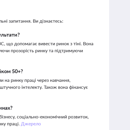
ьні запитання. Ви дізнаєтесь:
ультати?
С, що допомагає вивести ринок з тіні. Вона
уючи прозорість ринку та підтримуючи
іком 50+?
 на ринку праці через навчання,
штучного інтелекту. Також вона фінансує
инах?
бізнесу, соціально-економічний розвиток,
нку праці.
Джерело