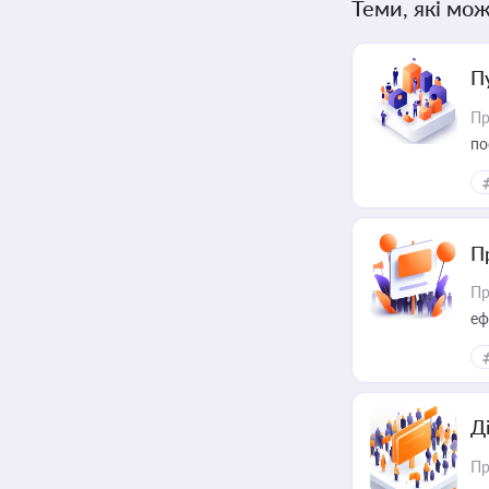
Теми, які мож
П
Пр
по
П
Пр
еф
Д
Пр