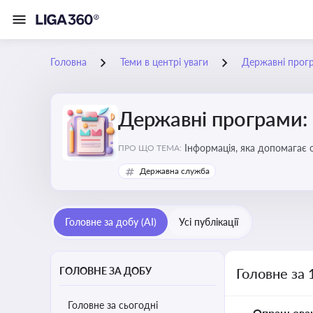
Головна
Теми в центрі уваги
Державні прог
Державні програми:
Інформація, яка допомагає 
ПРО ЩО ТЕМА:
удосконалення
Державна служба
Головне за добу (AI)
Усі публікації
ГОЛОВНЕ ЗА ДОБУ
Головне за 
Головне за сьогодні
Опрацьова