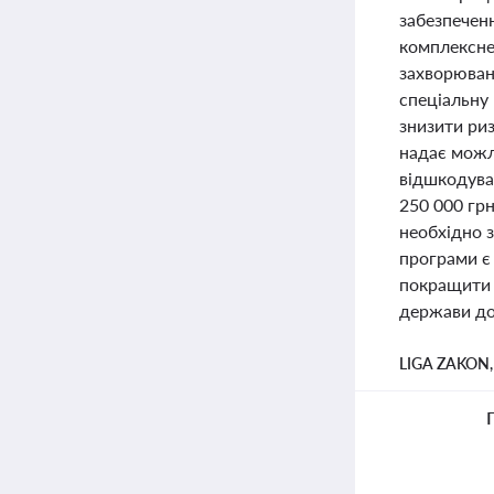
забезпечен
комплексне
захворювань
спеціальну
знизити ри
надає можл
відшкодуван
250 000 грн
необхідно 
програми є
покращити 
держави до
LIGA ZAKON