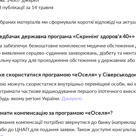
3 публікації за 14 травня
ібраних матеріалів ми сформували короткі відповіді на актуал
дбачає державна програма «Скринінг здоров'я 40+» 
 забезпечує безкоштовне комплексне медичне обстеження дл
 виявлення серцево-судинних захворювань, діабету та мент
альну картку для проходження обстеження у державних або
е скористатися програмою «єОселя» у Сіверськодон
ю можуть скористатися внутрішньо переміщені особи, які 
тримати часткове відшкодування першого іпотечного внеску 
будь-якому регіоні України.
Джерело
имати компенсацію за програмою «єОселя»?
мання компенсації потрібно звернутися до банку (наприклад
або до ЦНАП для подання заявки. Також доступні консульта