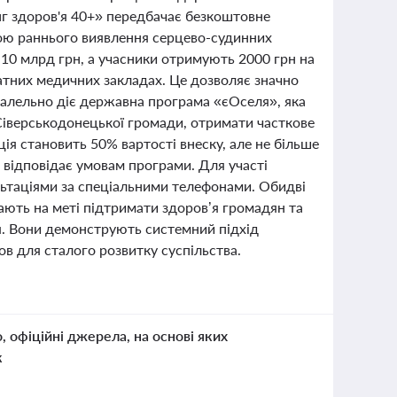
г здоров'я 40+» передбачає безкоштовне
тою раннього виявлення серцево-судинних
о 10 млрд грн, а учасники отримують 2000 грн на
тних медичних закладах. Це дозволяє значно
ралельно діє державна програма «єОселя», яка
іверськодонецької громади, отримати часткове
ія становить 50% вартості внеску, але не більше
о відповідає умовам програми. Для участі
льтаціями за спеціальними телефонами. Обидві
ають на меті підтримати здоров’я громадян та
я. Вони демонструють системний підхід
в для сталого розвитку суспільства.
о, офіційні джерела, на основі яких
к