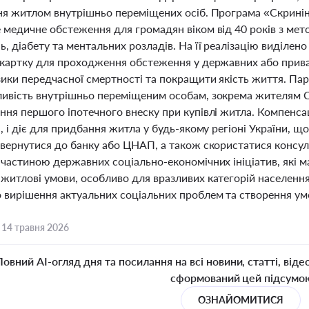
ня житлом внутрішньо переміщених осіб. Програма «Скринін
 медичне обстеження для громадян віком від 40 років з ме
, діабету та ментальних розладів. На її реалізацію виділен
 картку для проходження обстеження у державних або прива
зики передчасної смертності та покращити якість життя. Па
ивість внутрішньо переміщеним особам, зокрема жителям С
ня першого іпотечного внеску при купівлі житла. Компенсац
, і діє для придбання житла у будь-якому регіоні України, щ
звернутися до банку або ЦНАП, а також скористатися консу
 частиною державних соціально-економічних ініціатив, які м
житлові умови, особливо для вразливих категорій населенн
 вирішення актуальних соціальних проблем та створення умо
,
14 травня 2026
Повний AI-огляд дня та посилання на всі новини, статті, віде
сформований цей підсумо
ОЗНАЙОМИТИСЯ