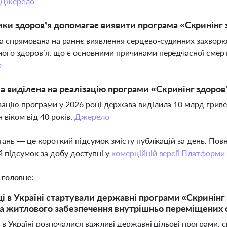
Джерело
ики здоров’я допомагає виявити програма «Скринінг 
 спрямована на раннє виявлення серцево-судинних захворюв
ого здоров’я, що є основними причинами передчасної смертн
о
а виділена на реалізацію програми «Скринінг здоров
зацію програми у 2026 році держава виділила 10 млрд грив
 віком від 40 років.
Джерело
тань — це короткий підсумок змісту публікацій за день. По
 підсумок за добу доступні у
комерційній версії Платформи
 головне:
ці в Україні стартували державні програми «Скринінг
та житлового забезпечення внутрішньо переміщених 
 в Україні розпочалися важливі державні цільові програми,