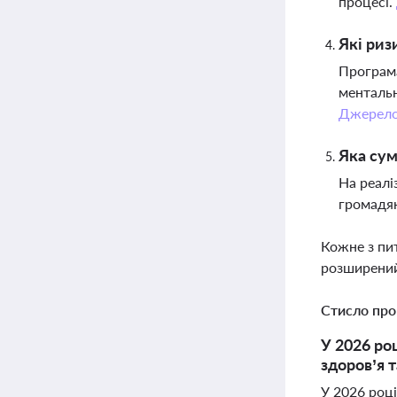
процесі.
Які риз
Програма
ментальн
Джерел
Яка сум
На реалі
громадян
Кожне з пи
розширений
Стисло про
У 2026 ро
здоров’я 
У 2026 році