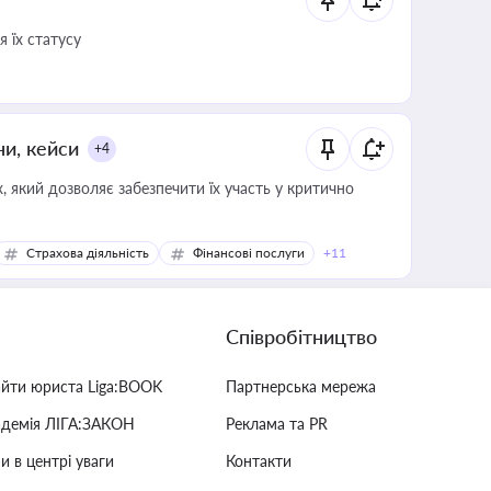
 їх статусу
ни, кейси
+4
 який дозволяє забезпечити їх участь у критично
Страхова діяльність
Фінансові послуги
+11
Співробітництво
айти юриста Liga:BOOK
Партнерська мережа
адемія ЛІГА:ЗАКОН
Реклама та PR
и в центрі уваги
Контакти