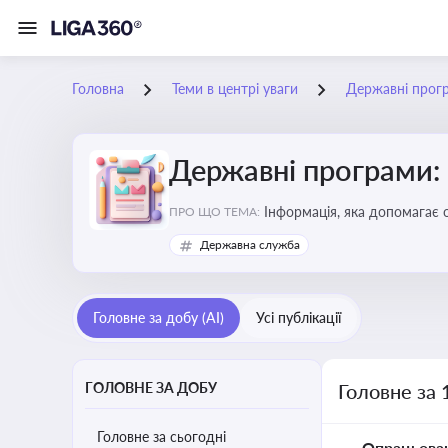
Головна
Теми в центрі уваги
Державні прог
Державні програми:
Інформація, яка допомагає 
ПРО ЩО ТЕМА:
удосконалення
Державна служба
Головне за добу (AI)
Усі публікації
ГОЛОВНЕ ЗА ДОБУ
Головне за 
Головне за сьогодні
Опрацьова