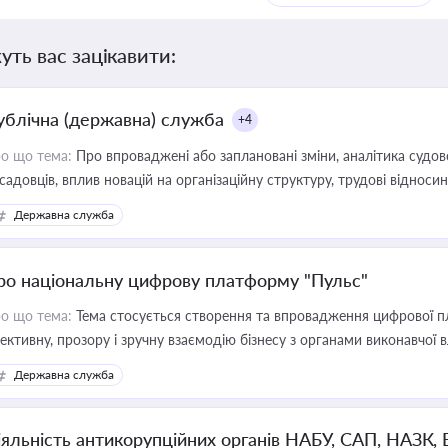
уть вас зацікавити:
ублічна (державна) служба
+4
о що тема:
Про впроваджені або заплановані зміни, аналітика судо
садовців, вплив новацій на організаційну структуру, трудові віднос
Державна служба
ро національну цифрову платформу "Пульс"
о що тема:
Тема стосується створення та впровадження цифрової пл
ективну, прозору і зручну взаємодію бізнесу з органами виконавчої 
Державна служба
іяльність антикорупційних органів НАБУ, САП, НАЗК,