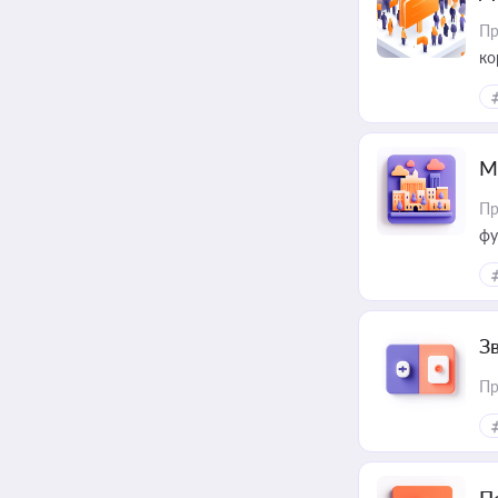
Пр
ко
та
М
Пр
фу
З
Пр