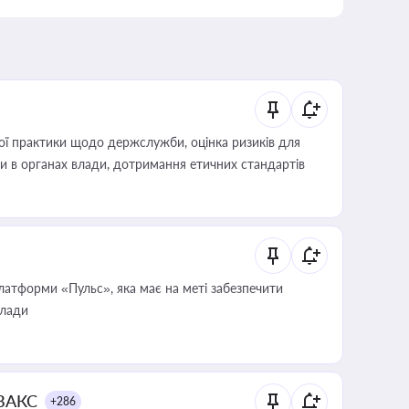
вої практики щодо держслужби, оцінка ризиків для
ини в органах влади, дотримання етичних стандартів
атформи «Пульс», яка має на меті забезпечити
влади
 ВАКС
+286