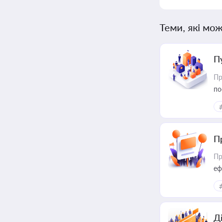
Теми, які мож
П
Пр
по
П
Пр
еф
Д