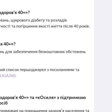
здоров'я 40+»?
ань, цукрового діабету та розладів
ості та погіршення якості життя після 40 років.
'я 40+»?
ень для забезпечення безкоштовних обстежень
вний список першоджерел з посиланнями та
 LIGA360.
 здоров'я 40+» та «єОселя» з підтримкою
осіб
 спрямовані на покращення здоров’я населення та