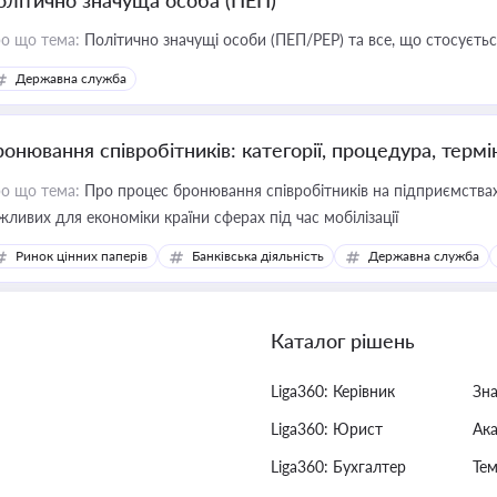
олітично значуща особа (ПЕП)
о що тема:
Політично значущі особи (ПЕП/PEP) та все, що стосується
Державна служба
ронювання співробітників: категорії, процедура, термі
о що тема:
Про процес бронювання співробітників на підприємствах,
жливих для економіки країни сферах під час мобілізації
Ринок цінних паперів
Банківська діяльність
Державна служба
Каталог рішень
Liga360: Керівник
Зн
Liga360: Юрист
Ак
Liga360: Бухгалтер
Тем