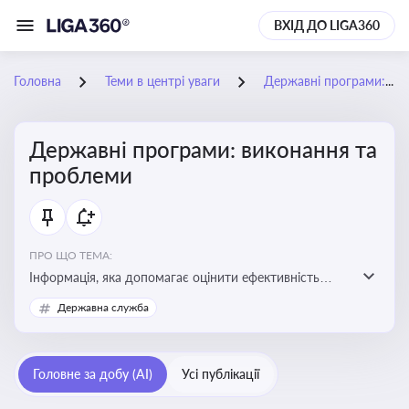
ВХІД ДО LIGA360
Головна
Теми в центрі уваги
Державні програми: виконання та проблеми
Державні програми: виконання та
проблеми
ПРО ЩО ТЕМА:
Інформація, яка допомагає оцінити ефективність
використання бюджетних коштів, виявити проблеми
Державна служба
реалізації та знайти шляхи їх удосконалення
Головне за добу (AI)
Усі публікації