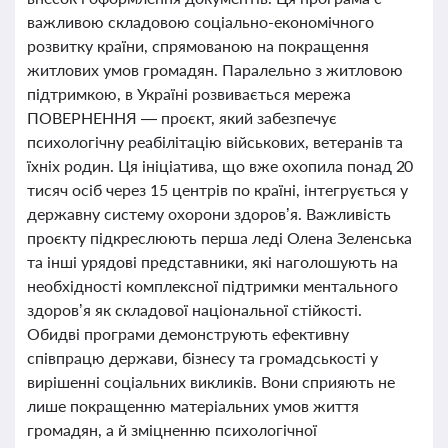
важливою складовою соціально-економічного
розвитку країни, спрямованою на покращення
житлових умов громадян. Паралельно з житловою
підтримкою, в Україні розвивається мережа
ПОВЕРНЕННЯ — проєкт, який забезпечує
психологічну реабілітацію військових, ветеранів та
їхніх родин. Ця ініціатива, що вже охопила понад 20
тисяч осіб через 15 центрів по країні, інтегрується у
державну систему охорони здоров’я. Важливість
проєкту підкреслюють перша леді Олена Зеленська
та інші урядові представники, які наголошують на
необхідності комплексної підтримки ментального
здоров’я як складової національної стійкості.
Обидві програми демонструють ефективну
співпрацю держави, бізнесу та громадськості у
вирішенні соціальних викликів. Вони сприяють не
лише покращенню матеріальних умов життя
громадян, а й зміцненню психологічної