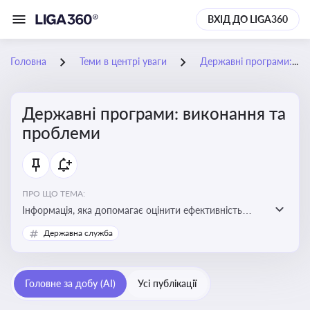
ВХІД ДО LIGA360
Головна
Теми в центрі уваги
Державні програми: виконання та проблеми
Державні програми: виконання та
проблеми
ПРО ЩО ТЕМА:
Інформація, яка допомагає оцінити ефективність
використання бюджетних коштів, виявити проблеми
Державна служба
реалізації та знайти шляхи їх удосконалення
Головне за добу (AI)
Усі публікації