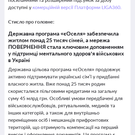
доступні у
комерційній версії Платформи LIGA360.
Стисло про головне:
Державна програма «єОселя» забезпечила
житлом понад 25 тисяч сімей, а мережа
ПОВЕРНЕННЯ стала ключовим доповненням
у підтримці ментального здоров’я військових
в Україні
Державна цільова програма «єОселя» продовжує
активно підтримувати українські сім’ї у придбанні
власного житла. Вже понад 25 тисяч родин
скористалися пільговими кредитами на загальну
суму 45 млрд грн. Особливі умови передбачені для
військовослужбовців, рятувальників, медиків та
інших категорій, а також для внутрішньо
переміщених осіб і мешканців прифронтових
територій, що отримують компенсації на перший
внесок і оформлення документів. Ця програма є