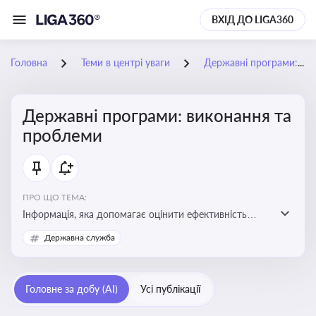
ВХІД ДО LIGA360
Головна
Теми в центрі уваги
Державні програми: виконання та проблеми
Державні програми: виконання та
проблеми
ПРО ЩО ТЕМА:
Інформація, яка допомагає оцінити ефективність
використання бюджетних коштів, виявити проблеми
Державна служба
реалізації та знайти шляхи їх удосконалення
Головне за добу (AI)
Усі публікації