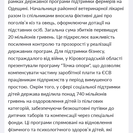
рамках державної програми підтримки фермерів на
Одещині. Начальниця районної ветеринарної лікарні
разом із спільниками вносила фіктивні дані про
поголів’я кіз та овець, оформлюючи дотації на
підставних осіб. Загальна сума збитків перевищує
20 мільйонів гривень. Це підкреслює важливість
посилення контролю та прозорості у реалізації
державних програм. Для підтримки бізнесу,
постраждалого від війни, у Кіровоградській області
презентували програму "Точка опори", що дозволяє
компенсувати частину заробітної плати та ЄСВ
працівникам підприємств у період вимушеного
простою. Окрім того, у сфері соціальної підтримки
дітей держава виділила понад 740 мільйонів
гривень на оздоровлення дітей із пільгових
категорій, забезпечуючи безкоштовні путівки до
дитячих таборів та компенсації через спеціальні
фонди. Ці програми спрямовані на відновлення
фізичного та психологічного здоров’я дітей, які