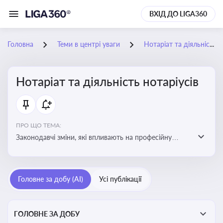
ВХІД ДО LIGA360
Головна
Теми в центрі уваги
Нотаріат та діяльність нотаріусів
Нотаріат та діяльність нотаріусів
ПРО ЩО ТЕМА:
Законодавчі зміни, які впливають на професійну
діяльність нотаріусів. Реальні кейси, які дозволяють
уникнути правових помилок
Головне за добу (AI)
Усі публікації
ГОЛОВНЕ ЗА ДОБУ