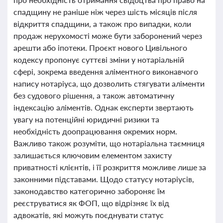
спадщину не раніше ніж через шість місяців після
відкриття спадщини, а також про випадки, коли
продаж нерухомості може бути заборонений через
арешти або іпотеки. Проєкт нового Цивільного
кодексу пропонує суттєві зміни у нотаріальній
сфері, зокрема введення аліментного виконавчого
напису нотаріуса, що дозволить стягувати аліменти
без судового рішення, а також автоматичну
індексацію аліментів. Однак експерти звертають
увагу на потенційні юридичні ризики та
необхідність доопрацювання окремих норм.
Важливо також розуміти, що нотаріальна таємниця
залишається ключовим елементом захисту
приватності клієнтів, і її розкриття можливе лише за
законними підставами. Щодо статусу нотаріусів,
законодавство категорично забороняє їм
реєструватися як ФОП, що відрізняє їх від
адвокатів, які можуть поєднувати статус