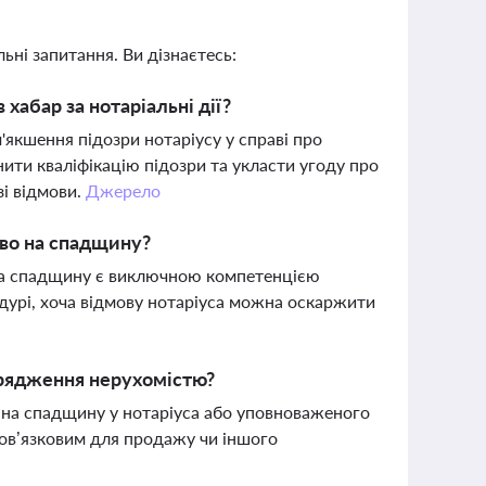
ьні запитання. Ви дізнаєтесь:
хабар за нотаріальні дії?
якшення підозри нотаріусу у справі про
нити кваліфікацію підозри та укласти угоду про
і відмови.
Джерело
аво на спадщину?
 на спадщину є виключною компетенцією
едурі, хоча відмову нотаріуса можна оскаржити
орядження нерухомістю?
 на спадщину у нотаріуса або уповноваженого
бов’язковим для продажу чи іншого