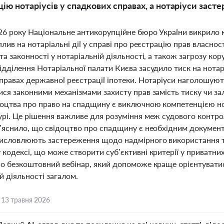
ію нотаріусів у спадкових справах, а нотаріуси заст
026 року Національне антикорупційне бюро України викрило 
плив на нотаріальні дії у справі про реєстрацію прав власн
та законності у нотаріальній діяльності, а також загрозу ко
дділення Нотаріальної палати Києва засудило тиск на нотаріу
правах державної реєстрації іпотеки. Нотаріуси наголошуют
ися законними механізмами захисту прав замість тиску чи за
доцтва про право на спадщину є виключною компетенцією нот
урі. Це рішення важливе для розуміння меж судового контро
з’яснило, що свідоцтво про спадщину є необхідним докумен
висловлюють застереження щодо надмірного використання т
кодексі, що може створити суб’єктивні критерії у приватни
о безкоштовний вебінар, який допоможе краще орієнтуватися
й діяльності загалом.
,
13 травня 2026