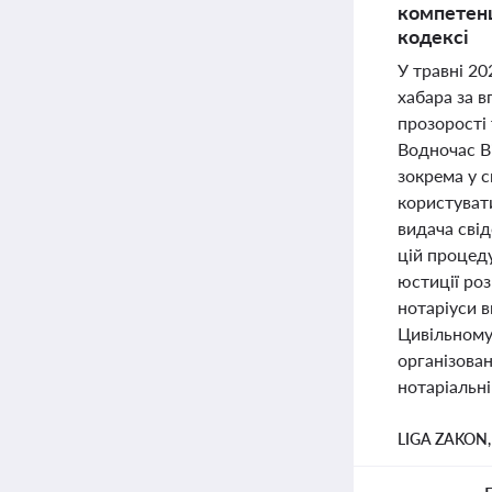
компетенц
кодексі
У травні 2
хабара за в
прозорості 
Водночас Ві
зокрема у с
користуват
видача сві
цій процед
юстиції ро
нотаріуси 
Цивільному 
організован
нотаріальні
LIGA ZAKON