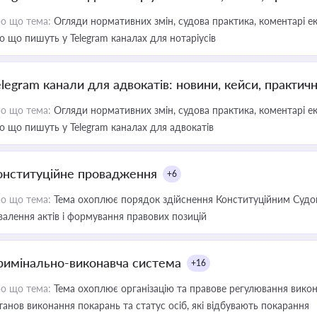
о що тема:
Огляди нормативних змін, судова практика, коментарі екс
о що пишуть у Telegram каналах для нотаріусів
elegram канали для адвокатів: новини, кейси, практич
о що тема:
Огляди нормативних змін, судова практика, коментарі екс
о що пишуть у Telegram каналах для адвокатів
онституційне провадження
+6
о що тема:
Тема охоплює порядок здійснення Конституційним Судом
валення актів і формування правових позицій
римінально-виконавча система
+16
о що тема:
Тема охоплює організацію та правове регулювання викона
танов виконання покарань та статус осіб, які відбувають покарання