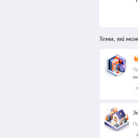
Теми, які мож
Пр
он
З
Пр