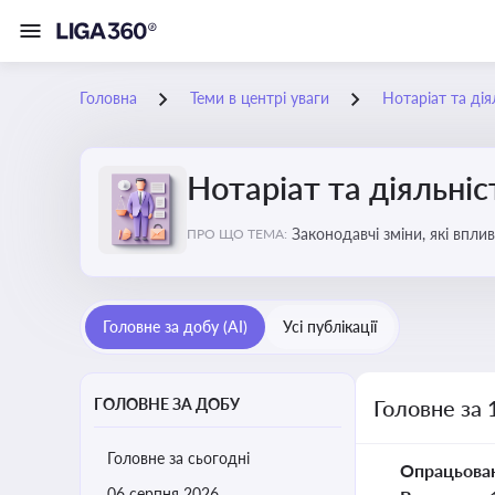
Головна
Теми в центрі уваги
Нотаріат та дія
Нотаріат та діяльніс
Законодавчі зміни, які впли
ПРО ЩО ТЕМА:
Головне за добу (AI)
Усі публікації
ГОЛОВНЕ ЗА ДОБУ
Головне за 
Головне за сьогодні
Опрацьова
06 серпня 2026