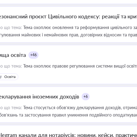
езонансний проєкт Цивільного кодексу: реакції та кр
о що тема:
Тема охоплює оновлення та реформування цивільного за
гулювання майнових і немайнових прав, договірних відносин та прав
ища освіта
+46
о що тема:
Тема охоплює правове регулювання системи вищої освіти, о
Освіта
екларування іноземних доходів
+6
о що тема:
Тема стосується обов’язку декларування доходів, отрим
бов’язань та застосування правил уникнення подвійного оподаткува
elegram канали для нотаріусів: новини, кейси, практич