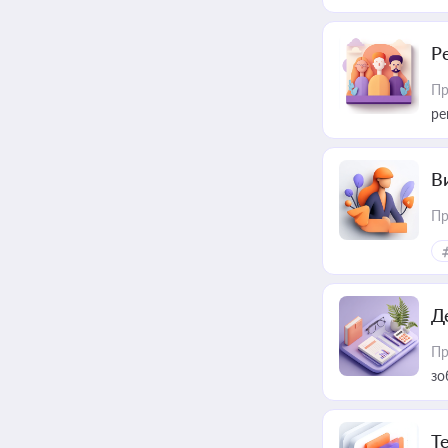
Р
Пр
ре
В
Пр
Д
Пр
зо
T