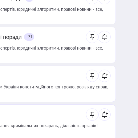
пертів, юридичні алгоритми, правові новини - все,
ні поради
+71
пертів, юридичні алгоритми, правові новини - все,
 України конституційного контролю, розгляду справ,
ння кримінальних покарань, діяльність органів і