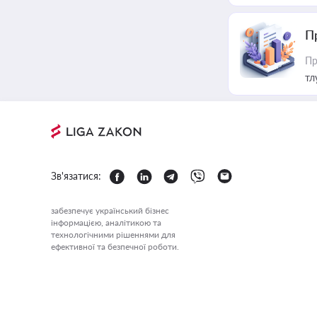
П
Пр
тл
Зв'язатися:
забезпечує український бізнес
інформацією, аналітикою та
технологічними рішеннями для
ефективної та безпечної роботи.