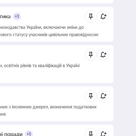
итика
+1
конодавства України, включаючи зміни до
ового статусу учасників цивільних правовідносин
світніх рівнів та кваліфікацій в Україні
аних з іноземних джерел, визначення податкових
ння
ні поради
+5