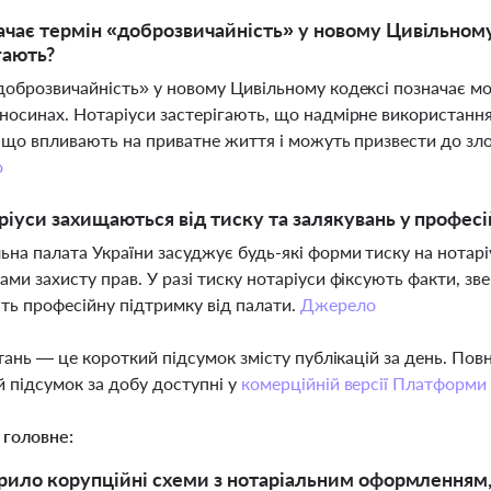
чає термін «доброзвичайність» у новому Цивільному 
гають?
доброзвичайність» у новому Цивільному кодексі позначає мо
носинах. Нотаріуси застерігають, що надмірне використання
, що впливають на приватне життя і можуть призвести до зло
о
ріуси захищаються від тиску та залякувань у професі
ьна палата України засуджує будь-які форми тиску на нотарі
ами захисту прав. У разі тиску нотаріуси фіксують факти, з
ь професійну підтримку від палати.
Джерело
тань — це короткий підсумок змісту публікацій за день. По
 підсумок за добу доступні у
комерційній версії Платформи
 головне:
ило корупційні схеми з нотаріальним оформленням