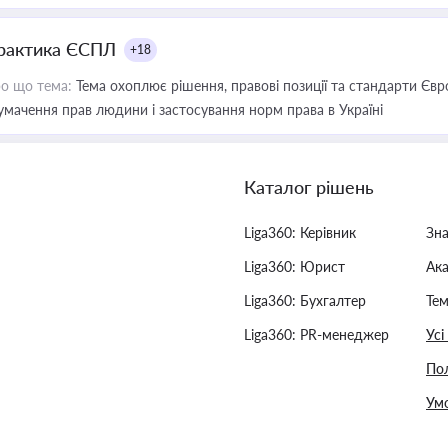
рактика ЄСПЛ
+18
о що тема:
Тема охоплює рішення, правові позиції та стандарти Євр
умачення прав людини і застосування норм права в Україні
Каталог рішень
Liga360: Керівник
Зн
Liga360: Юрист
Ак
Liga360: Бухгалтер
Тем
Liga360: PR-менеджер
Усі
Пол
Умо