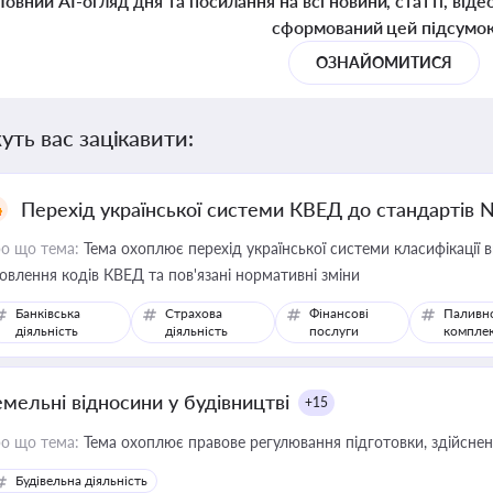
Повний AI-огляд дня та посилання на всі новини, статті, віде
сформований цей підсумо
ОЗНАЙОМИТИСЯ
уть вас зацікавити:
Перехід української системи КВЕД до стандартів 
о що тема:
Тема охоплює перехід української системи класифікації в
овлення кодів КВЕД та пов'язані нормативні зміни
Банківська
Страхова
Фінансові
Паливн
діяльність
діяльність
послуги
компле
емельні відносини у будівництві
+15
о що тема:
Тема охоплює правове регулювання підготовки, здійсненн
Будівельна діяльність