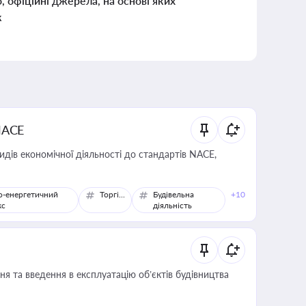
о, офіційні джерела, на основі яких
к
NACE
идів економічної діяльності до стандартів NACE,
о-енергетичний
Торгівля
Будівельна
+10
кс
діяльність
я та введення в експлуатацію об’єктів будівництва