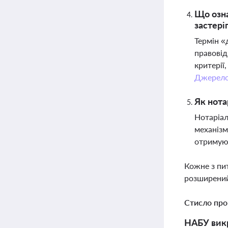
Що озна
застері
Термін «
правовід
критерії
Джерел
Як нота
Нотаріал
механізм
отримуют
Кожне з пи
розширений
Стисло про
НАБУ викр