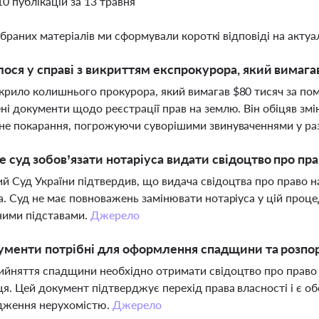
10 публікацій за 13 травня
ібраних матеріалів ми сформували короткі відповіді на актуал
ося у справі з викриттям експрокурора, який вимагав 
рило колишнього прокурора, який вимагав $80 тисяч за пом'
ні документи щодо реєстрації прав на землю. Він обіцяв змі
не покарання, погрожуючи суворішими звинуваченнями у раз
 суд зобов’язати нотаріуса видати свідоцтво про пр
й Суд України підтвердив, що видача свідоцтва про право
а. Суд не має повноважень замінювати нотаріуса у цій проц
ними підставами.
Джерело
ументи потрібні для оформлення спадщини та розп
ийняття спадщини необхідно отримати свідоцтво про право
я. Цей документ підтверджує перехід права власності і є о
дження нерухомістю.
Джерело