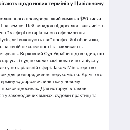
ерігають щодо нових термінів у Цивільному
колишнього прокурора, який вимагав $80 тисяч
ості на землю. Цей випадок підкреслює важливість
рупції у сфері нотаріального оформлення.
сів, які виконують свої професійні обов’язки,
ь на своїй незалежності та закликають
лякувань. Верховний Суд України підтвердив, що
аріуса, і суд не може замінювати нотаріуса у
лю у нотаріальній сфері. Також Міністерство
том для розпорядження нерухомістю. Крім того,
ерміну «доброзвичайність» у новому
х правовідносинах. Для нотаріусів також
 у законодавчих змінах, судовій практиці та