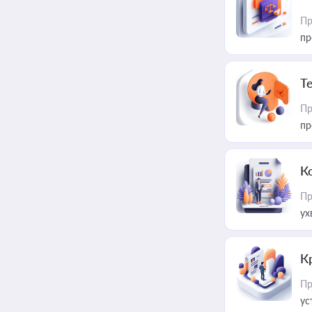
Пр
пр
T
Пр
пр
К
Пр
ух
К
Пр
ус