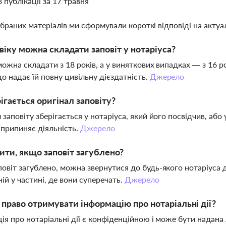
3 публікації за 17 травня
ібраних матеріалів ми сформували короткі відповіді на актуал
 віку можна складати заповіт у нотаріуса?
можна складати з 18 років, а у виняткових випадках — з 16 р
о надає їй повну цивільну дієздатність.
Джерело
ігається оригінал заповіту?
 заповіту зберігається у нотаріуса, який його посвідчив, аб
 припиняє діяльність.
Джерело
ти, якщо заповіт загублено?
овіт загублено, можна звернутися до будь-якого нотаріуса д
ій у частині, де вони суперечать.
Джерело
 право отримувати інформацію про нотаріальні дії?
ія про нотаріальні дії є конфіденційною і може бути надана 