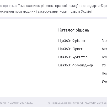
о що тема:
Тема охоплює рішення, правові позиції та стандарти Євр
умачення прав людини і застосування норм права в Україні
Каталог рішень
Liga360: Керівник
Зн
Liga360: Юрист
Ак
Liga360: Бухгалтер
Тем
Liga360: PR-менеджер
Усі
Пол
Умо
ОВ "ЛІГА ЗАКОН", 2007-2026.
© Інформаційне агентство "ЛІГА:ЗАКОН", 2010-20