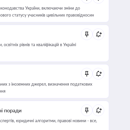
конодавства України, включаючи зміни до
ового статусу учасників цивільних правовідносин
світніх рівнів та кваліфікацій в Україні
аних з іноземних джерел, визначення податкових
ння
ні поради
пертів, юридичні алгоритми, правові новини - все,