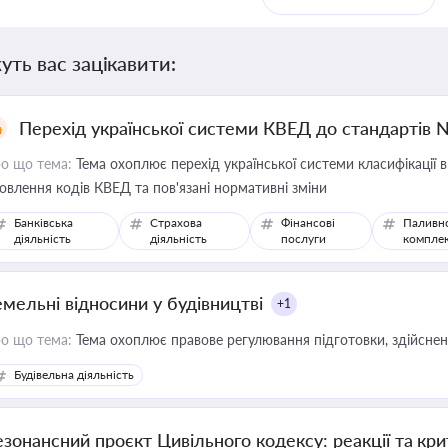
уть вас зацікавити:
Перехід української системи КВЕД до стандартів 
о що тема:
Тема охоплює перехід української системи класифікації в
овлення кодів КВЕД та пов'язані нормативні зміни
Банківська
Страхова
Фінансові
Паливн
діяльність
діяльність
послуги
компле
емельні відносини у будівництві
+1
о що тема:
Тема охоплює правове регулювання підготовки, здійсненн
Будівельна діяльність
езонансний проєкт Цивільного кодексу: реакції та кр