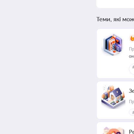
Теми, які мож
Пр
он
З
Пр
Р