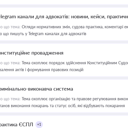
elegram канали для адвокатів: новини, кейси, практич
о що тема:
Огляди нормативних змін, судова практика, коментарі екс
о що пишуть у Telegram каналах для адвокатів
онституційне провадження
о що тема:
Тема охоплює порядок здійснення Конституційним Судом
валення актів і формування правових позицій
римінально-виконавча система
о що тема:
Тема охоплює організацію та правове регулювання викона
танов виконання покарань та статус осіб, які відбувають покарання
рактика ЄСПЛ
+1