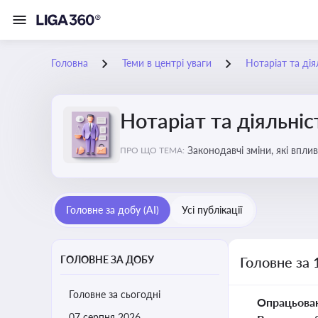
Головна
Теми в центрі уваги
Нотаріат та дія
Нотаріат та діяльніс
Законодавчі зміни, які впли
ПРО ЩО ТЕМА:
Головне за добу (AI)
Усі публікації
ГОЛОВНЕ ЗА ДОБУ
Головне за 
Головне за сьогодні
Опрацьова
07 серпня 2026