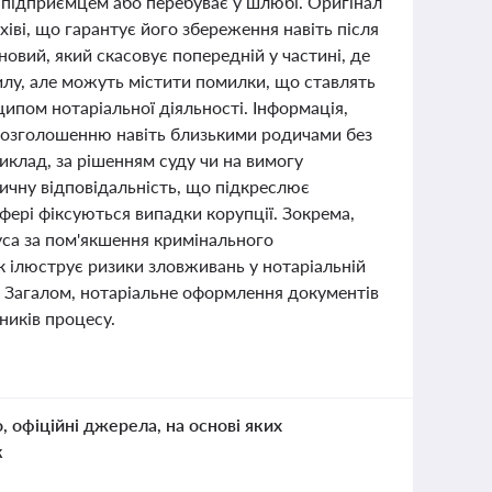
 є підприємцем або перебуває у шлюбі. Оригінал
іві, що гарантує його збереження навіть після
новий, який скасовує попередній у частині, де
силу, але можуть містити помилки, що ставлять
ипом нотаріальної діяльності. Інформація,
є розголошенню навіть близькими родичами без
иклад, за рішенням суду чи на вимогу
ичну відповідальність, що підкреслює
сфері фіксуються випадки корупції. Зокрема,
іуса за пом'якшення кримінального
к ілюструє ризики зловживань у нотаріальній
і. Загалом, нотаріальне оформлення документів
ників процесу.
о, офіційні джерела, на основі яких
к