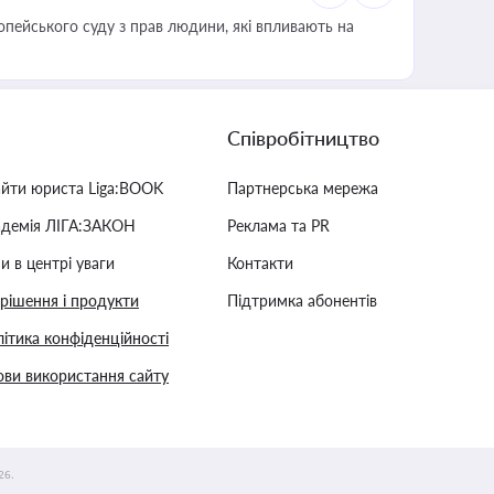
опейського суду з прав людини, які впливають на
Співробітництво
айти юриста Liga:BOOK
Партнерська мережа
адемія ЛІГА:ЗАКОН
Реклама та PR
и в центрі уваги
Контакти
 рішення і продукти
Підтримка абонентів
ітика конфіденційності
ви використання сайту
26.