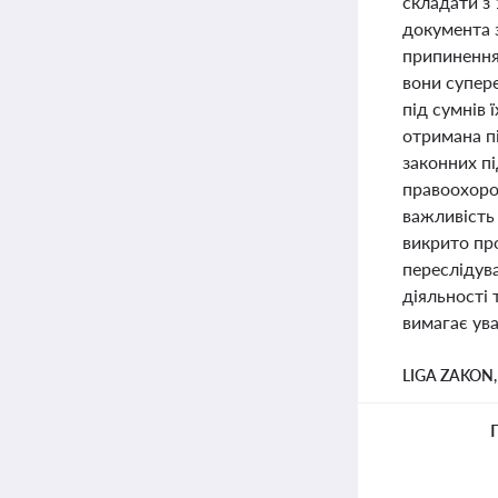
складати з 
документа з
припинення 
вони супере
під сумнів 
отримана пі
законних пі
правоохоро
важливість 
викрито про
переслідува
діяльності 
вимагає ува
LIGA ZAKON