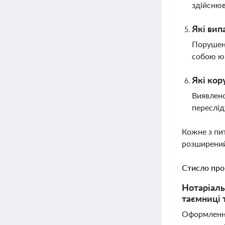
здійснюв
Які вип
Порушенн
собою юр
Які кор
Виявлено
переслід
Кожне з пи
розширений
Стисло про
Нотаріаль
таємниці 
Оформлення