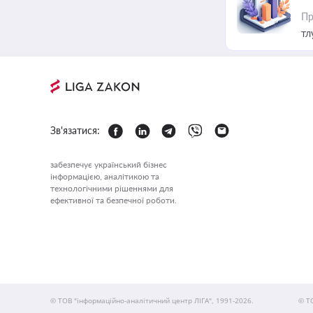
Пр
тл
Зв'язатися:
забезпечує український бізнес
інформацією, аналітикою та
технологічними рішеннями для
ефективної та безпечної роботи.
© ТОВ "інформаційно-аналітичний центр ЛІГА", 1991-2026.
© Т