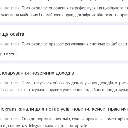
о що тема:
Тема охоплює оновлення та реформування цивільного за
гулювання майнових і немайнових прав, договірних відносин та прав
ища освіта
о що тема:
Тема охоплює правове регулювання системи вищої освіти, о
Освіта
екларування іноземних доходів
о що тема:
Тема стосується обов’язку декларування доходів, отрим
бов’язань та застосування правил уникнення подвійного оподаткува
elegram канали для нотаріусів: новини, кейси, практич
о що тема:
Огляди нормативних змін, судова практика, коментарі екс
о що пишуть у Telegram каналах для нотаріусів