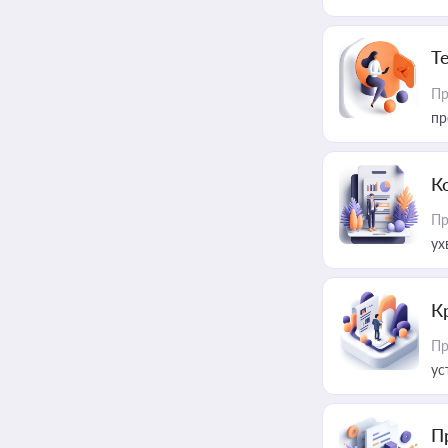
T
Пр
пр
К
Пр
ух
К
Пр
ус
П