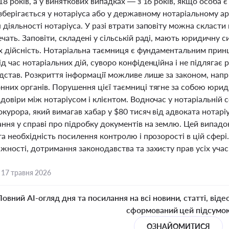
18 років, а у виняткових випадках — з 16 років, якщо особа
берігається у нотаріуса або у державному нотаріальному арх
діяльності нотаріуса. У разі втрати заповіту можна скласти 
чать. Заповіти, складені у сільській раді, мають юридичну 
їх дійсність. Нотаріальна таємниця є фундаментальним принц
д час нотаріальних дій, суворо конфіденційна і не підляга
дстав. Розкриття інформації можливе лише за законом, напр
нних органів. Порушення цієї таємниці тягне за собою юрид
довіри між нотаріусом і клієнтом. Водночас у нотаріальній 
курора, який вимагав хабар у $80 тисяч від адвоката нотар
ння у справі про підробку документів на землю. Цей випадо
та необхідність посилення контролю і прозорості в цій сфер
жності, дотримання законодавства та захисту прав усіх учас
,
17 травня 2026
Повний AI-огляд дня та посилання на всі новини, статті, віде
сформований цей підсумо
ОЗНАЙОМИТИСЯ