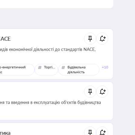
NACE
идів економічної діяльності до стандартів NACE,
о-енергетичний
Торгівля
Будівельна
+10
кс
діяльність
я та введення в експлуатацію об’єктів будівництва
итика