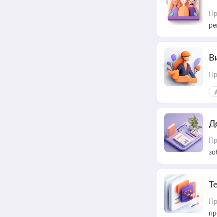
Пр
ре
В
Пр
Д
Пр
зо
T
Пр
пр