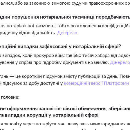
алися, або за законною вимогою суду чи правоохоронних ор
адки порушення нотаріальної таємниці передбачають
я нотаріальної таємниці, тобто розголошення конфіденційної
идичну відповідальність.
Джерело
упційні випадки зафіксовані у нотаріальній сфері?
 випадок, коли прокурор вимагав $80 тисяч хабара від адво
ування у справі про підробку документів на землю.
Джерел
тань — це короткий підсумок змісту публікацій за день. По
 підсумок за добу доступні у
комерційній версії Платформи
 головне:
не оформлення заповітів: вікові обмеження, зберіган
та випадки корупції у нотаріальній сфері
 заповіту через нотаріуса має низку важливих юридичних асп