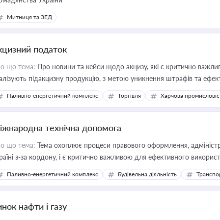
Митниця та ЗЕД
кцизний податок
о що тема:
Про новини та кейси щодо акцизу, які є критично важли
алізують підакцизну продукцію, з метою уникнення штрафів та ефек
Паливно-енергетичний комплекс
Торгівля
Харчова промисловіс
іжнародна технічна допомога
о що тема:
Тема охоплює процеси правового оформлення, адміністр
раїні з-за кордону, і є критично важливою для ефективного використ
фраструктурних проєктів
Паливно-енергетичний комплекс
Будівельна діяльність
Транспо
нок нафти і газу