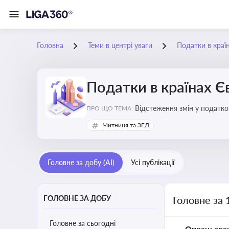
Головна
Теми в центрі уваги
Податки в краї
Податки в країнах 
Відстеження змін у податков
ПРО ЩО ТЕМА:
Митниця та ЗЕД
Головне за добу (AI)
Усі публікації
ГОЛОВНЕ ЗА ДОБУ
Головне за 
Головне за сьогодні
Опрацьова