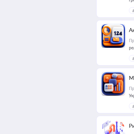
А
Пр
ре
М
Пр
Ук
ін
Ри