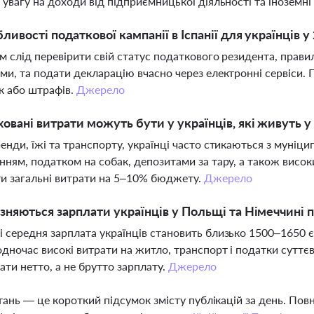
 увагу на доходи від підприємницької діяльності та іноземн
бливості податкової кампанії в Іспанії для українців у
м слід перевірити свій статус податкового резидента, прави
ми, та подати декларацію вчасно через електронні сервіси
к або штрафів.
Джерело
ховані витрати можуть бути у українців, які живуть у
енди, їжі та транспорту, українці часто стикаються з муніц
нням, податком на собак, депозитами за тару, а також висо
и загальні витрати на 5–10% бюджету.
Джерело
ізняються зарплати українців у Польщі та Німеччині п
 середня зарплата українців становить близько 1500–1650 є
одночас високі витрати на житло, транспорт і податки сутт
ати нетто, а не брутто зарплату.
Джерело
тань — це короткий підсумок змісту публікацій за день. По