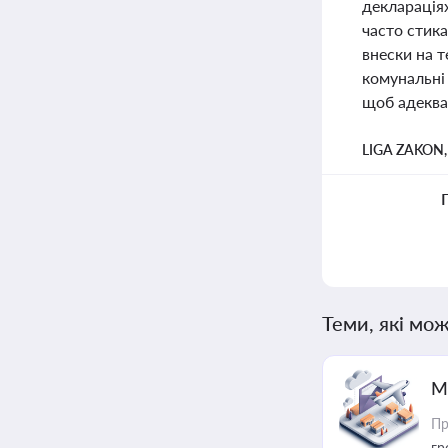
деклараціях
часто стик
внески на т
комунальні 
щоб адеква
LIGA ZAKON
Теми, які мож
М
Пр
гр