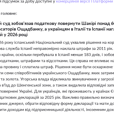
 підсумок за добу доступні у
комерційній версії Платформи
 головне:
й суд зобов'язав податкову повернути Шакірі понад 6
асаторів Ощадбанку, а українцям в Італії та Іспанії 
й у 2026 році
26 року іспанський Національний суд ухвалив рішення на ко
ва служба Іспанії неправомірно наклала штрафи за 2011 рік.
країни, оскільки перебувала в Іспанії менше 183 днів, і зобо
податками, штрафами та відсотками. Ця справа не впливає н
а провину і сплатила штраф. Рішення може бути оскаржене у
ти семи співробітників українського Ощадбанку, яких затри
 та золота. Угорська влада відкликала звинувачення у загроз
 в'їзд до Шенгенської зони, а також видалила відповідні зап
повернені Україні. Для українців, які проживають у країнах ЄС
даткових декларацій за 2025 рік. Важливо правильно визнач
зних джерел, обрати відповідну форму декларації та мати д
лити доходам від підприємницької діяльності, іноземним до