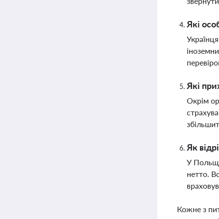
звернути
Які осо
Українця
іноземни
перевіро
Які при
Окрім ор
страхува
збільшит
Як відр
У Польщі
нетто. В
враховув
Кожне з пи