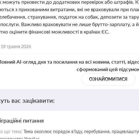
 можуть призвести до додаткових перевірок або штрафів. Кр
аються з прихованими витратами, які не враховували при пл
елебачення, страхування, податок на собак, депозити за тару
послуги. Важливо враховувати не лише брутто-зарплату, а й ч
тно оцінити фінансові можливості в країнах ЄС.
,
18 травня 2026
Повний AI-огляд дня та посилання на всі новини, статті, віде
сформований цей підсумо
ОЗНАЙОМИТИСЯ
уть вас зацікавити:
іграційні питання
о що тема:
Тема охоплює порядок в’їзду, перебування, працевлаштув
омадянства України