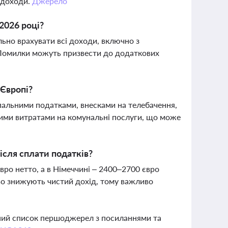
і доходи.
Джерело
 2026 році?
льно врахувати всі доходи, включно з
. Помилки можуть призвести до додаткових
 Європі?
ипальними податками, внесками на телебачення,
кими витратами на комунальні послуги, що може
ісля сплати податків?
вро нетто, а в Німеччині – 2400–2700 євро
єво знижують чистий дохід, тому важливо
вний список першоджерел з посиланнями та