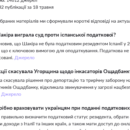
32 публікації за 18 травня
ібраних матеріалів ми сформували короткі відповіді на актуал
кіра виграла суд проти іспанської податкової?
новив, що Шакіра не була податковим резидентом Іспанії у 2
, що є ключовою вимогою для оподаткування. Податкова не 
совані.
Джерело
кції скасувала Угорщина щодо інкасаторів Ощадбанк
 скасувала рішення про депортацію та трирічну заборону на
тників Ощадбанку, відкликала звинувачення у загрозі нацбез
.
Джерело
ібно враховувати українцям при поданні податкових 
правильно визначити податковий статус резидента, обрати фор
и доходи з Італії та інших країн, а також мати доступ до онла