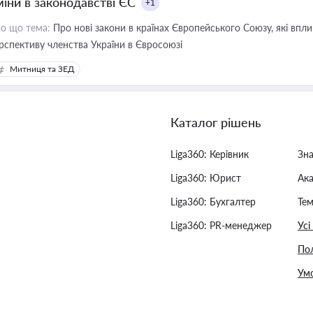
міни в законодавстві ЄС
+1
о що тема:
Про нові закони в країнах Європейського Союзу, які впливають на умови торгівлі, трудової міграції, інтеграції та
рспективу членства України в Євросоюзі
Митниця та ЗЕД
Каталог рішень
Liga360: Керівник
Зн
Liga360: Юрист
Ак
Liga360: Бухгалтер
Тем
Liga360: PR-менеджер
Усі
Пол
Умо