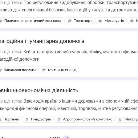
о що тема:
Про регулювання видобування, обробки, транспортування
жливо для енергетичної безпеки, інвестицій у галузь та дотримання 
Паливно-енергетичний комплекс
Транспорт
Металургія
лагодійна і гуманітарна допомога
о що тема:
Кейси та нормативний супровід обліку, митного оформлен
агодійної допомоги
Фінансові послуги
Митниця та ЗЕД
овнішньоекономічна діяльність
о що тема:
Взаємодія країни з іншими державами в економічній сфері
жнародні фінансові операції, інвестиції, торгівлю, митне регулювання
Торгівля
IT-індустрія
Агропромисловий комплекс
Металу