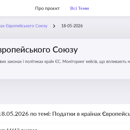
Про проєкт
Всі Теми
нах Європейського Союзу
18-05-2026
Європейського Союзу
их законах і політиках країн ЄС. Моніторинг кейсів, що впливають на
18.05.2026 по темі: Податки в країнах Європейс
но:
14612 джерел