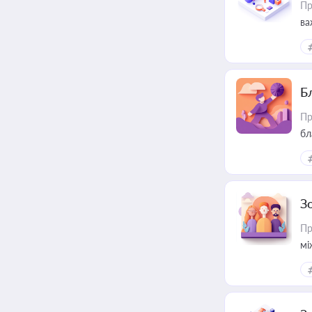
Пр
ва
Б
Пр
бл
З
Пр
мі