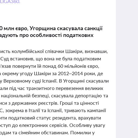
 LIGA360.
0 млн євро, Угорщина скасувала санкції
нагадують про особливості податкових
ристь колумбійської співачки Шакіри, визнавши,
 Суд встановив, що вона не була податковим
в'язав повернути їй понад 60 мільйонів євро,
а окрему угоду Шакіри за 2012–2014 роки, де
 Верховному суді Іспанії. В Угорщині скасували
мали під час транзитного перевезення великих
і національній безпеці, скасувала депортацію та
иси з державних реєстрів. Гроші та цінності
, зокрема в Італії та Іспанії, тривають кампанії
ити податковий статус резидента, врахувати
оступ до електронних сервісів. Особливу увагу
ходам та сімейним обставинам. Помилки у