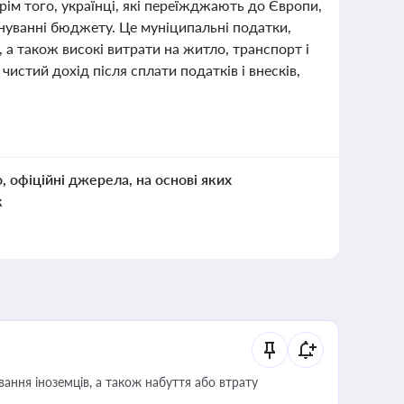
ім того, українці, які переїжджають до Європи,
ануванні бюджету. Це муніципальні податки,
, а також високі витрати на житло, транспорт і
истий дохід після сплати податків і внесків,
о, офіційні джерела, на основі яких
к
ання іноземців, а також набуття або втрату