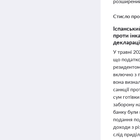
розширений
Стисло про
Іспанськи
проти інк
деклараці
У травні 20
що податко
резидентом 
включно з 
вона визнал
санкції про
сум готівки
заборону на
банку були 
подання по
доходи з рі
слід приді