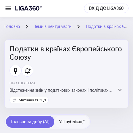
ВХІД ДО LIGA360
Головна
Теми в центрі уваги
Податки в країнах Європейського Союзу
Податки в країнах Європейського
Союзу
ПРО ЩО ТЕМА:
Відстеження змін у податкових законах і політиках
країн ЄС. Моніторинг кейсів, що впливають на бізнес-
Митниця та ЗЕД
процеси та фінансову звітність
Головне за добу (AI)
Усі публікації