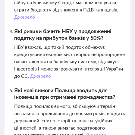
війну на Близькому Сході, і має компенсувати
втрати бюджету від зниження ПДВ та акцизів.
Джерело
Які ризики бачить НБУ у продовженні
податку на прибуток банків у 50%?
НБУ вважає, що такий податок обмежує
кредитування економіки, створює непропорційне
навантаження на банківську систему, відлякує
інвесторів і може загрожувати інтеграції України
до ЄС.
Джерело
Які нові вимоги Польща вводить для
іноземців при отриманні громадянства?
Польща посилює вимоги, збільшуючи термін
легального проживання до восьми років, вводить
державний іспит з історії та конституційних
цінностей, а також вимагає податкового
резидентства і акту лояльності.
Джерело