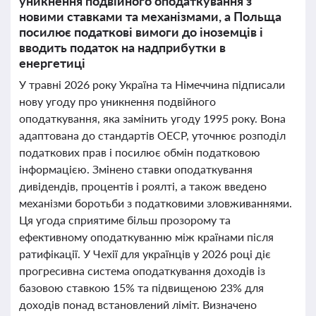
уникнення подвійного оподаткування з
новими ставками та механізмами, а Польща
посилює податкові вимоги до іноземців і
вводить податок на надприбутки в
енергетиці
У травні 2026 року Україна та Німеччина підписали
нову угоду про уникнення подвійного
оподаткування, яка замінить угоду 1995 року. Вона
адаптована до стандартів ОЕСР, уточнює розподіл
податкових прав і посилює обмін податковою
інформацією. Змінено ставки оподаткування
дивідендів, процентів і роялті, а також введено
механізми боротьби з податковими зловживаннями.
Ця угода сприятиме більш прозорому та
ефективному оподаткуванню між країнами після
ратифікації. У Чехії для українців у 2026 році діє
прогресивна система оподаткування доходів із
базовою ставкою 15% та підвищеною 23% для
доходів понад встановлений ліміт. Визначено