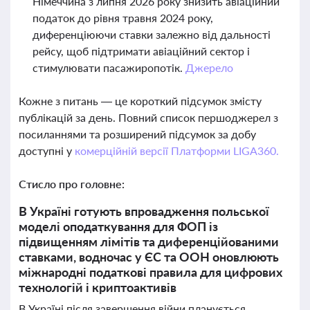
Німеччина з липня 2026 року знизить авіаційний
податок до рівня травня 2024 року,
диференціюючи ставки залежно від дальності
рейсу, щоб підтримати авіаційний сектор і
стимулювати пасажиропотік.
Джерело
Кожне з питань — це короткий підсумок змісту
публікацій за день. Повний список першоджерел з
посиланнями та розширений підсумок за добу
доступні у
комерційній версії Платформи LIGA360.
Стисло про головне:
В Україні готують впровадження польської
моделі оподаткування для ФОП із
підвищенням лімітів та диференційованими
ставками, водночас у ЄС та ООН оновлюють
міжнародні податкові правила для цифрових
технологій і криптоактивів
В Україні після завершення війни планується