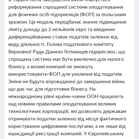
реформування спрощеної системи оподаткування
для фізичних осіб-підприємців (ФОП) за польським
зразком. Ця модель передбачає значне підвищення
ліміту доходу до 2 мільйонів євро та введення
диференційованих ставок податків залежно від
виду діяльності. Голова податкового комітету
Верховної Ради Данило Гетманцев підкреслює, що
спрощена система має бути виключно для малого
бізнесу, а великі компанії не зможуть
використовувати ФОП для ухилення від податків.
Зміни не будуть впроваджені до завершення війни,
що дає час для підготовки бізнесу. На
міжнародному рівні країни-члени ООН працюють
над новими правилами оподаткування великих
технологічних корпорацій, які дозволять державам
отримувати податки залежно від місця фактичного
користування цифровими послугами, а не лише від
юрисдикції реєстрації компаній. У Європейському