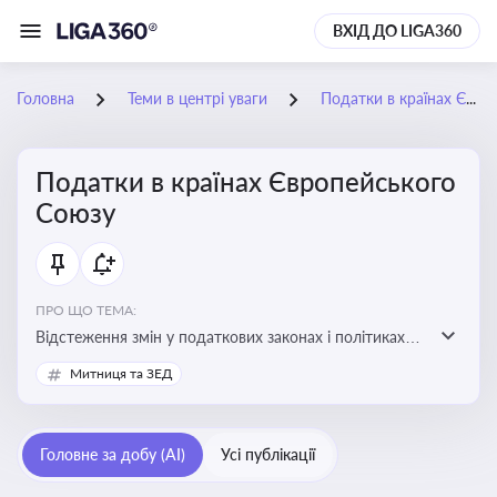
ВХІД ДО LIGA360
Головна
Теми в центрі уваги
Податки в країнах Європейського Союзу
Податки в країнах Європейського
Союзу
ПРО ЩО ТЕМА:
Відстеження змін у податкових законах і політиках
країн ЄС. Моніторинг кейсів, що впливають на бізнес-
Митниця та ЗЕД
процеси та фінансову звітність
Головне за добу (AI)
Усі публікації