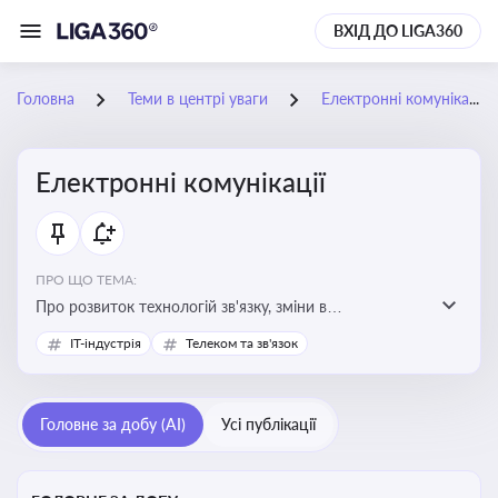
ВХІД ДО LIGA360
Головна
Теми в центрі уваги
Електронні комунікації
Електронні комунікації
ПРО ЩО ТЕМА:
Про розвиток технологій зв'язку, зміни в
законодавстві, регулювання ринку телекомунікацій,
IT-індустрія
Телеком та зв'язок
інновації в сфері мобільних та інтернет-послуг
Головне за добу (AI)
Усі публікації