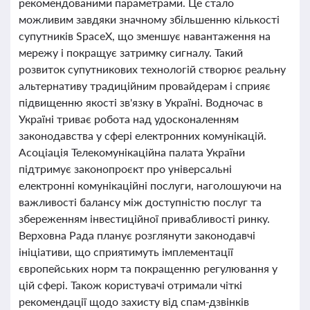
рекомендованими параметрами. Це стало
можливим завдяки значному збільшенню кількості
супутників SpaceX, що зменшує навантаження на
мережу і покращує затримку сигналу. Такий
розвиток супутникових технологій створює реальну
альтернативу традиційним провайдерам і сприяє
підвищенню якості зв'язку в Україні. Водночас в
Україні триває робота над удосконаленням
законодавства у сфері електронних комунікацій.
Асоціація Телекомунікаційна палата України
підтримує законопроєкт про універсальні
електронні комунікаційні послуги, наголошуючи на
важливості балансу між доступністю послуг та
збереженням інвестиційної привабливості ринку.
Верховна Рада планує розглянути законодавчі
ініціативи, що сприятимуть імплементації
європейських норм та покращенню регулювання у
цій сфері. Також користувачі отримали чіткі
рекомендації щодо захисту від спам-дзвінків