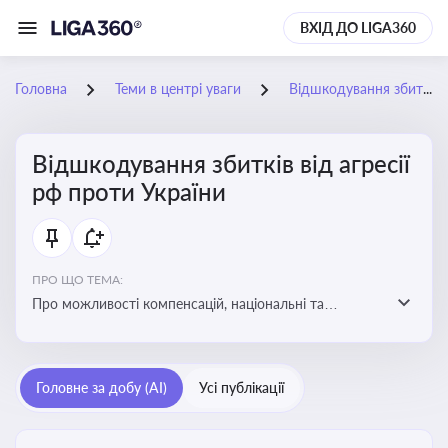
ВХІД ДО LIGA360
Головна
Теми в центрі уваги
Відшкодування збитків від агресії рф проти України
Відшкодування збитків від агресії
рф проти України
ПРО ЩО ТЕМА:
Про можливості компенсацій, національні та
міжнародні механізми відшкодування збитків,
завданих агресією росією проти України
Головне за добу (AI)
Усі публікації