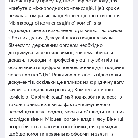
також втрату прибутку, що створює основу для
майбутніх міжнародних компенсацій. Цей крок є
результатом ратифікації Конвенції про створення
Міжнародної компенсаційної комісії, яка
відповідатиме за визначення сум виплат на основі
зібраних даних. Для успішного подання заяви
бізнесу та державним органам необхідно
дотримуватися чітких вимог, зокрема збирати
докази, проводити професійну оцінку збитків та
оформлювати цифрові повноваження для подання
через портал "Дія". Важливою є якість підготовки
документів, оскільки це впливає на юридичну вагу
заяви та подальший розгляд Компенсаційною
комісією. Окрім фіксації майнових збитків, реєстр
також приймає заяви за фактом вимушеного
переміщення за кордон, моральної шкоди та інших
наслідків війни. Місцеві органи влади, як у Вінниці,
розробляють практичні посібники для громадян,
щоб допомогти правильно оформити заяви та