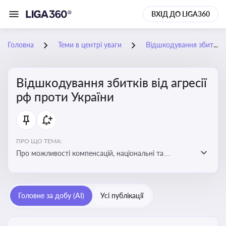
ВХІД ДО LIGA360
Головна
Теми в центрі уваги
Відшкодування збитків від агресії рф проти України
Відшкодування збитків від агресії
рф проти України
ПРО ЩО ТЕМА:
Про можливості компенсацій, національні та
міжнародні механізми відшкодування збитків,
завданих агресією росією проти України
Головне за добу (AI)
Усі публікації