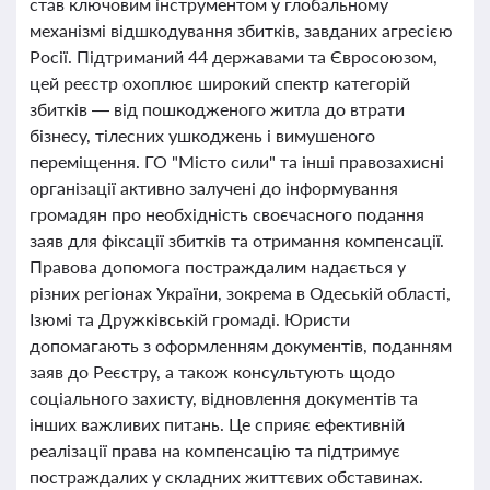
став ключовим інструментом у глобальному
механізмі відшкодування збитків, завданих агресією
Росії. Підтриманий 44 державами та Євросоюзом,
цей реєстр охоплює широкий спектр категорій
збитків — від пошкодженого житла до втрати
бізнесу, тілесних ушкоджень і вимушеного
переміщення. ГО "Місто сили" та інші правозахисні
організації активно залучені до інформування
громадян про необхідність своєчасного подання
заяв для фіксації збитків та отримання компенсації.
Правова допомога постраждалим надається у
різних регіонах України, зокрема в Одеській області,
Ізюмі та Дружківській громаді. Юристи
допомагають з оформленням документів, поданням
заяв до Реєстру, а також консультують щодо
соціального захисту, відновлення документів та
інших важливих питань. Це сприяє ефективній
реалізації права на компенсацію та підтримує
постраждалих у складних життєвих обставинах.