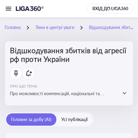
ВХІД ДО LIGA360
Головна
Теми в центрі уваги
Відшкодування збитків від агресії рф проти України
Відшкодування збитків від агресії
рф проти України
ПРО ЩО ТЕМА:
Про можливості компенсацій, національні та
міжнародні механізми відшкодування збитків,
завданих агресією росією проти України
Головне за добу (AI)
Усі публікації