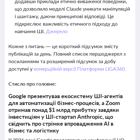
додавши приклади етично виваженої поведінки,
що дозволило моделі Claude уникати маніпуляцій
і шантажу, даючи принципові відповіді. Це
підкреслює важливість етичного підходу до
навчання ШІ.
Джерело
Кожне з питань — це короткий підсумок змісту
публікацій за день. Повний список першоджерел з
посиланнями та розширений підсумок за добу
доступні у
комерційній версії Платформи LIGA360.
Стисло про головне:
Google презентував екосистему ШІ-агентів
для автоматизації бізнес-процесів, а Zoom
отримав понад $1 млрд прибутку завдяки
інвестиціям у ШІ-стартап Anthropic, що
свідчить про стрімке впровадження AI в
бізнес та логістику
У 2026 році Google представив на конференції I/O