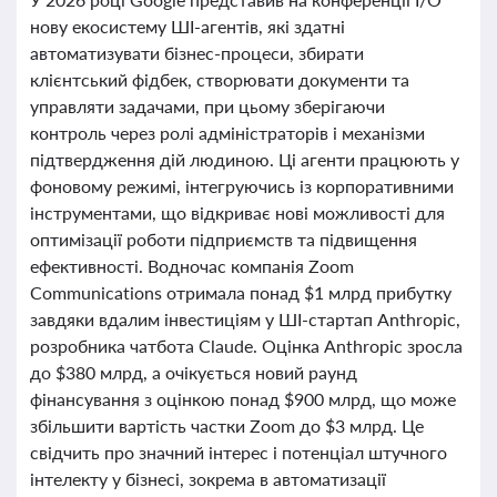
нову екосистему ШІ-агентів, які здатні
автоматизувати бізнес-процеси, збирати
клієнтський фідбек, створювати документи та
управляти задачами, при цьому зберігаючи
контроль через ролі адміністраторів і механізми
підтвердження дій людиною. Ці агенти працюють у
фоновому режимі, інтегруючись із корпоративними
інструментами, що відкриває нові можливості для
оптимізації роботи підприємств та підвищення
ефективності. Водночас компанія Zoom
Communications отримала понад $1 млрд прибутку
завдяки вдалим інвестиціям у ШІ-стартап Anthropic,
розробника чатбота Claude. Оцінка Anthropic зросла
до $380 млрд, а очікується новий раунд
фінансування з оцінкою понад $900 млрд, що може
збільшити вартість частки Zoom до $3 млрд. Це
свідчить про значний інтерес і потенціал штучного
інтелекту у бізнесі, зокрема в автоматизації