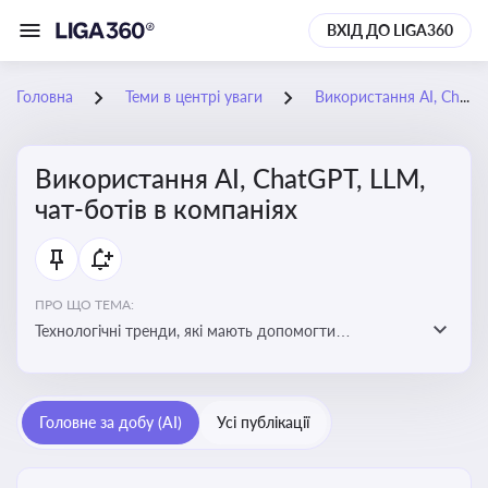
ВХІД ДО LIGA360
Головна
Теми в центрі уваги
Використання AI, ChatGPT, LLM, чат-ботів в компаніях
Використання AI, ChatGPT, LLM,
чат-ботів в компаніях
ПРО ЩО ТЕМА:
Технологічні тренди, які мають допомогти
адаптуватися до змін і використовувати нові
можливості для розвитку бізнесут, значно підвищити
ефективність і знизити витрати компаній
Головне за добу (AI)
Усі публікації