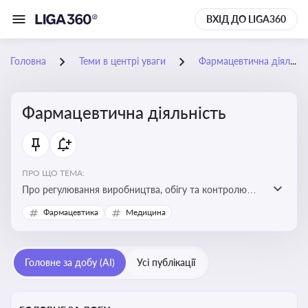
ВХІД ДО LIGA360
Головна
Теми в центрі уваги
Фармацевтична діяльність
Фармацевтична діяльність
ПРО ЩО ТЕМА:
Про регулювання виробництва, обігу та контролю
лікарських засобів для легальної роботи компаній та
Фармацевтика
Медицина
аптек, з дотриманням стандартів якості та безпеки
Головне за добу (AI)
Усі публікації