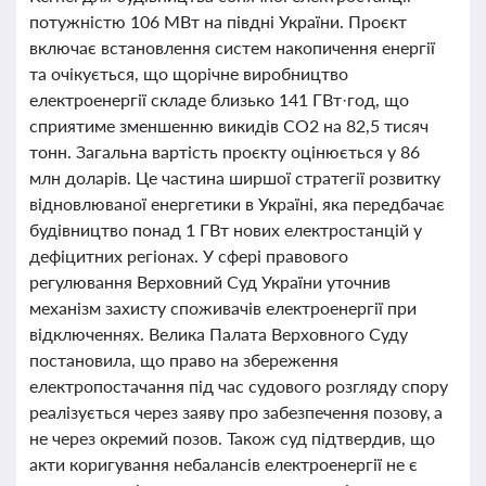
потужністю 106 МВт на півдні України. Проєкт
включає встановлення систем накопичення енергії
та очікується, що щорічне виробництво
електроенергії складе близько 141 ГВт·год, що
сприятиме зменшенню викидів CO2 на 82,5 тисяч
тонн. Загальна вартість проєкту оцінюється у 86
млн доларів. Це частина ширшої стратегії розвитку
відновлюваної енергетики в Україні, яка передбачає
будівництво понад 1 ГВт нових електростанцій у
дефіцитних регіонах. У сфері правового
регулювання Верховний Суд України уточнив
механізм захисту споживачів електроенергії при
відключеннях. Велика Палата Верховного Суду
постановила, що право на збереження
електропостачання під час судового розгляду спору
реалізується через заяву про забезпечення позову, а
не через окремий позов. Також суд підтвердив, що
акти коригування небалансів електроенергії не є