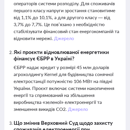
операторів системи розподілу. Для споживачів
першого класу напруги зростання становитиме
від 1,1% до 10,1%, а для другого класу — від
3,7% до 7,7%. Це пов’язано з необхідністю
стабілізувати фінансовий стан енергокомпаній та
відновити мережі.
Джерело
Які проєкти відновлюваної енергетики
фінансує ЄБРР в Україні?
ЄБРР надає кредит у розмірі 45 млн доларів
агрохолдингу Kernel для будівництва сонячної
електростанції потужністю 106 МВт на півдні
України. Проєкт включає системи накопичення
енергії та спрямований на збільшення
виробництва «зеленої» електроенергії та
зменшення викидів CO2.
Джерело
Що змінив Верховний Суд щодо захисту
споживачів електроенергії при