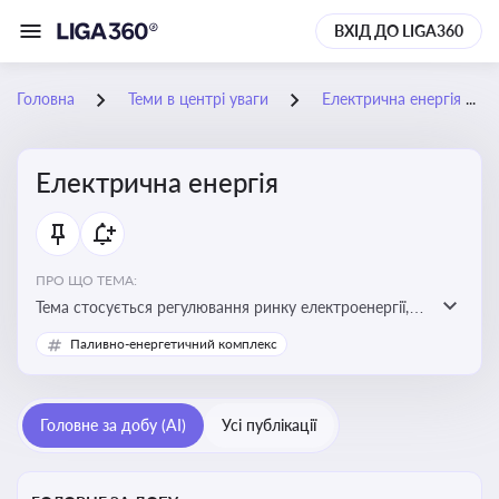
ВХІД ДО LIGA360
Головна
Теми в центрі уваги
Електрична енергія
Електрична енергія
ПРО ЩО ТЕМА:
Тема стосується регулювання ринку електроенергії,
включаючи її виробництво, постачання та фінансові
Паливно-енергетичний комплекс
стимули для відновлюваної енергетики
Головне за добу (AI)
Усі публікації