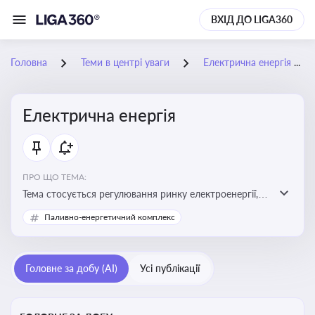
ВХІД ДО LIGA360
Головна
Теми в центрі уваги
Електрична енергія
Електрична енергія
ПРО ЩО ТЕМА:
Тема стосується регулювання ринку електроенергії,
включаючи її виробництво, постачання та фінансові
Паливно-енергетичний комплекс
стимули для відновлюваної енергетики
Головне за добу (AI)
Усі публікації