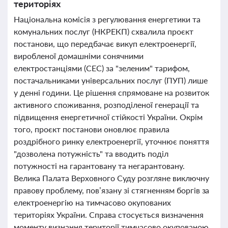
територіях
Національна комісія з регулювання енергетики та
комунальних послуг (НКРЕКП) схвалила проєкт
постанови, що передбачає викуп електроенергії,
виробленої домашніми сонячними
електростанціями (СЕС) за "зеленим" тарифом,
постачальниками універсальних послуг (ПУП) лише
у денні години. Це рішення спрямоване на розвиток
активного споживання, розподіленої генерації та
підвищення енергетичної стійкості України. Окрім
того, проєкт постанови оновлює правила
роздрібного ринку електроенергії, уточнює поняття
"дозволена потужність" та вводить поділ
потужності на гарантовану та негарантовану.
Велика Палата Верховного Суду розгляне виключну
правову проблему, пов’язану зі стягненням боргів за
електроенергію на тимчасово окупованих
територіях України. Справа стосується визначення
моменту визнання території тимчасово окупованою