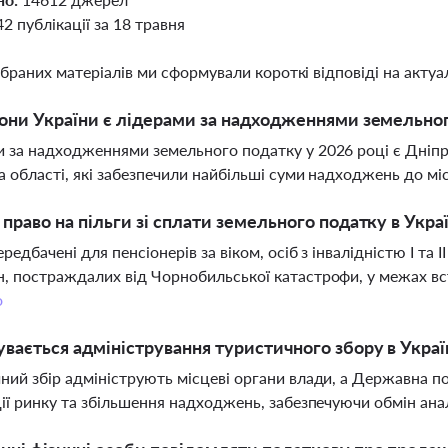
42 публікації за 18 травня
ібраних матеріалів ми сформували короткі відповіді на актуал
іони України є лідерами за надходженнями земельног
 за надходженнями земельного податку у 2026 році є Дніпро
а області, які забезпечили найбільші суми надходжень до м
 право на пільги зі сплати земельного податку в Украї
редбачені для пенсіонерів за віком, осіб з інвалідністю I та I
, постраждалих від Чорнобильської катастрофи, у межах в
о
увається адміністрування туристичного збору в Украї
ний збір адмініструють місцеві органи влади, а Державна 
ції ринку та збільшення надходжень, забезпечуючи обмін ан