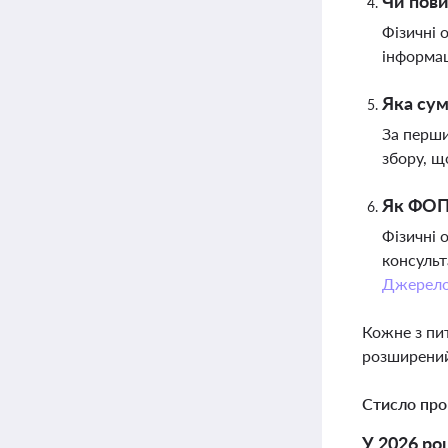
Чи пови
Фізичні 
інформац
Яка сум
За перши
збору, щ
Як ФОПи
Фізичні 
консульт
Джерел
Кожне з пи
розширений
Стисло про
У 2026 ро