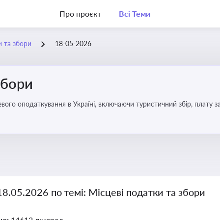
Про проєкт
Всі Теми
и та збори
18-05-2026
збори
18.05.2026 по темі: Місцеві податки та збори
но:
14612 джерел