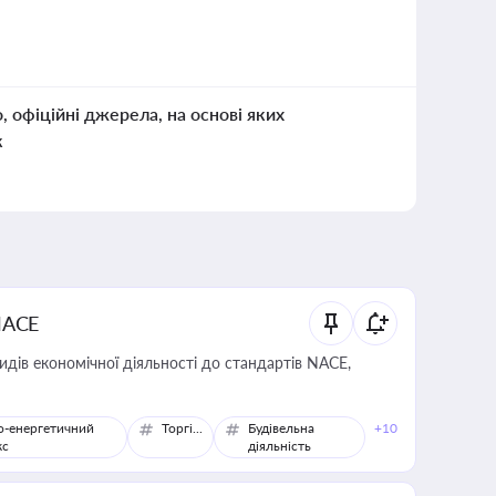
о, офіційні джерела, на основі яких
к
NACE
идів економічної діяльності до стандартів NACE,
о-енергетичний
Торгівля
Будівельна
+10
кс
діяльність