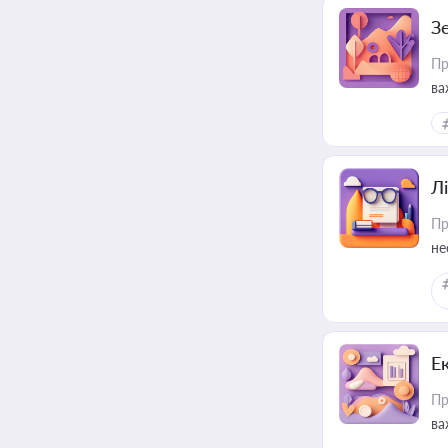
З
Пр
ва
ре
Лі
Пр
не
Е
Пр
ва
за