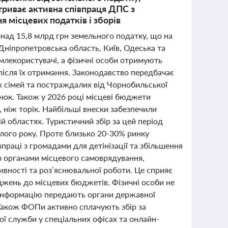
триває активна співпраця ДПС з
я місцевих податків і зборів
онад 15,8 млрд грн земельного податку, що на
Дніпропетровська область, Київ, Одеська та
емлекористувачі, а фізичні особи отримують
після їх отримання. Законодавство передбачає
них сімей та постраждалих від Чорнобильської
нок. Також у 2026 році місцеві бюджети
 ніж торік. Найбільші внески забезпечили
ій областях. Туристичний збір за цей період
улого року. Проте близько 20-30% ринку
праці з громадами для детінізації та збільшення
 органами місцевого самоврядування,
ивності та роз’яснювальної роботи. Це сприяє
жень до місцевих бюджетів. Фізичні особи не
и інформацію передають органи державної
. Також ФОПи активно сплачують збір за
ої служби у спеціальних офісах та онлайн-