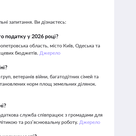
ьні запитання. Ви дізнаєтесь:
о податку у 2026 році?
петровська область, місто Київ, Одеська та
ісцевих бюджетів.
Джерело
ні?
I груп, ветеранів війни, багатодітних сімей та
становлених норм площ земельних ділянок.
ні?
податкова служба співпрацює з громадами для
алітикою та роз’яснювальну роботу.
Джерело