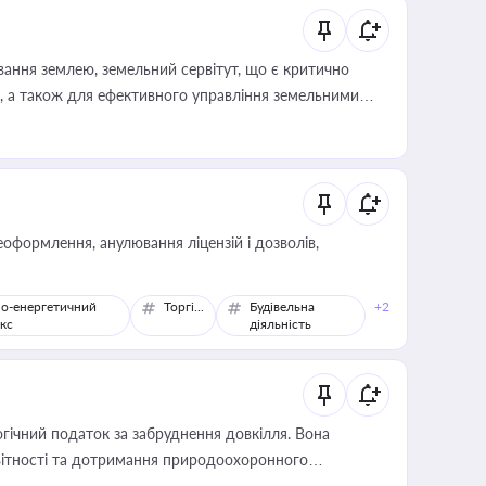
ування землею, земельний сервітут, що є критично
, а також для ефективного управління земельними
оформлення, анулювання ліцензій і дозволів,
о-енергетичний
Торгівля
Будівельна
+2
кс
діяльність
гічний податок за забруднення довкілля. Вона
звітності та дотримання природоохоронного