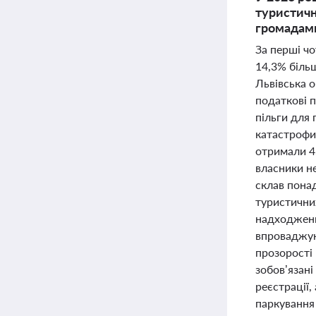
туристичн
громадами
За перші ч
14,3% біль
Львівська о
податкові 
пільги для 
катастрофи
отримали 4,
власники не
склав понад
туристичних
надходжень
впроваджую
прозорості
зобов’язан
реєстрації,
паркування 