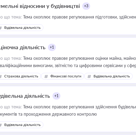
емельні відносини у будівництві
+3
о що тема:
Тема охоплює правове регулювання підготовки, здійсненн
Будівельна діяльність
ціночна діяльність
+1
о що тема:
Тема охоплює правове регулювання оцінки майна, майнови
кваліфікаційними вимогами, звітністю та цифровими сервісами у сфер
дійних змін у цій сфері корисне для власника бізнесу, керівника, юр
Страхова діяльність
Фінансові послуги
Будівельна діяльність
иватизації, оренди державного майна, корпоративних угод і перевірки
удівельна діяльність
+1
о що тема:
Тема охоплює правове регулювання здійснення будівельн
кументів та проходження державного контролю
Будівельна діяльність