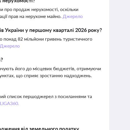
ж нерухомості?
ни про продаж нерухомості, оскільки
ації прав на нерухоме майно.
Джерело
в України у першому кварталі 2026 року?
о понад 82 мільйони гривень туристичного
Джерело
в?
плачують його до місцевих бюджетів, отримуючи
-пунктах, що сприяє зростанню надходжень.
вний список першоджерел з посиланнями та
 LIGA360.
одження від земельного податку,