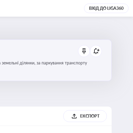
ВХІД ДО LIGA360
Тема охоплює систему місцевого оподаткування в Україні, включаючи туристичний збір, плату за земельні ділянки, за паркування транспорту
ЕКСПОРТ