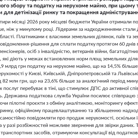
ого збору та податку на нерухоме майно, при цьому 
 для детінізації ринку та покращення адмініструванн
отири місяці 2026 року місцеві бюджети України отримали п
ше, ніж у минулому році. Лідерами за надходженнями стали 
бласті. Платниками є власники земельних ділянок, паїв та з
повідомлення-рішення для сплати податку протягом 60 днів 
пенсіонерів, осіб з інвалідністю, ветеранів війни, багатодіт
, які діють у межах встановлених норм площ земельних діля
9 млрд грн податку на нерухоме майно, що на 14,5% більше,
рухомості у Києві, Київській, Дніпропетровській та Львівськ
 82 млн грн, що на 23,6% більше за аналогічний період мин
 послуг перебуває в тіні, що стимулює ДПС до активної спів
. Державна податкова служба України посилює співпрацю з
чи пілотні проєкти з обміну аналітикою, моніторингу ефект
 ринку, офіційному працевлаштуванню та збільшенню надход
і самостійно повідомляти про продаж нерухомості, оскільк
 а у разі розбіжностей можливе звернення для звірки даних
транспортних засобів, отримуючи консультації від податков