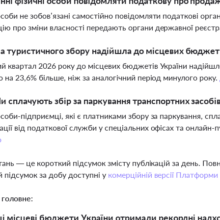
нні фізичні особи повідомляти податкову про прода
особи не зобов’язані самостійно повідомляти податкові орга
ію про зміни власності передають органи державної реєстр
а туристичного збору надійшла до місцевих бюджеті
й квартал 2026 року до місцевих бюджетів України надійшл
о на 23,6% більше, ніж за аналогічний період минулого року.
 сплачують збір за паркування транспортних засобі
особи-підприємці, які є платниками збору за паркування, с
ації від податкової служби у спеціальних офісах та онлайн
о
тань — це короткий підсумок змісту публікацій за день. По
 підсумок за добу доступні у
комерційній версії Платформи
 головне:
ці місцеві бюджети України отримали рекордні надх