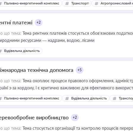
Паливно-енергетичний комплекс
Транспорт
Агропромисловий 
ентні платежі
+2
о що тема:
Тема рентних платежів стосується обов’язкових податков
иродними ресурсами — надрами, водою, лісами
Будівельна діяльність
іжнародна технічна допомога
+5
о що тема:
Тема охоплює процеси правового оформлення, адміністр
раїні з-за кордону, і є критично важливою для ефективного використ
фраструктурних проєктів
Паливно-енергетичний комплекс
Будівельна діяльність
Транспо
еревообробне виробництво
+2
о що тема:
Тема стосується організації та контролю процесів перер