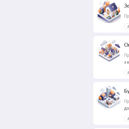
З
Пр
О
Пр
з 
ме
пр
Б
Пр
до