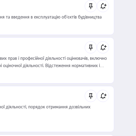
я та введення в експлуатацію об’єктів будівництва
х прав і професійної діяльності оцінювачів, включно
і оціночної діяльності. Відстеження нормативних і
иста або бухгалтера під час оподаткування,
 статусу суб'єктів оціночної діяльності
ої діяльності, порядок отримання дозвільних