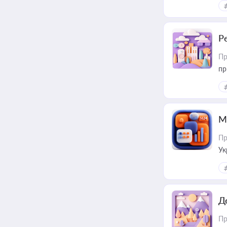
Р
Пр
пр
М
Пр
Ук
ін
Д
Пр