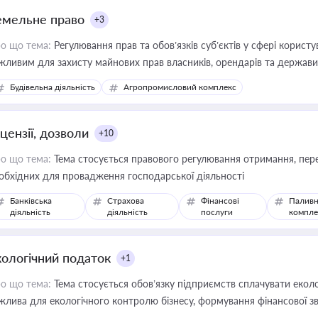
емельне право
+3
о що тема:
Регулювання прав та обов’язків суб’єктів у сфері корист
жливим для захисту майнових прав власників, орендарів та держави
сурсами
Будівельна діяльність
Агропромисловий комплекс
цензії, дозволи
+10
о що тема:
Тема стосується правового регулювання отримання, пере
обхідних для провадження господарської діяльності
Банківська
Страхова
Фінансові
Паливн
діяльність
діяльність
послуги
компле
кологічний податок
+1
о що тема:
Тема стосується обов’язку підприємств сплачувати еколо
жлива для екологічного контролю бізнесу, формування фінансової 
конодавства