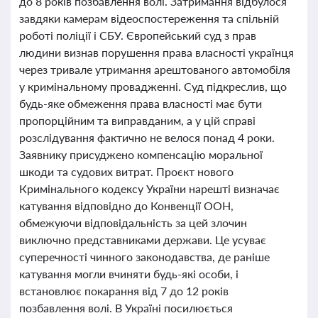
до 8 років позбавлення волі. Затримання відбулося
завдяки камерам відеоспостереження та спільній
роботі поліції і СБУ. Європейський суд з прав
людини визнав порушення права власності українця
через тривале утримання арештованого автомобіля
у кримінальному провадженні. Суд підкреслив, що
будь-яке обмеження права власності має бути
пропорційним та виправданим, а у цій справі
розслідування фактично не велося понад 4 роки.
Заявнику присуджено компенсацію моральної
шкоди та судових витрат. Проєкт нового
Кримінального кодексу України нарешті визначає
катування відповідно до Конвенції ООН,
обмежуючи відповідальність за цей злочин
виключно представниками держави. Це усуває
суперечності чинного законодавства, де раніше
катування могли вчиняти будь-які особи, і
встановлює покарання від 7 до 12 років
позбавлення волі. В Україні посилюється