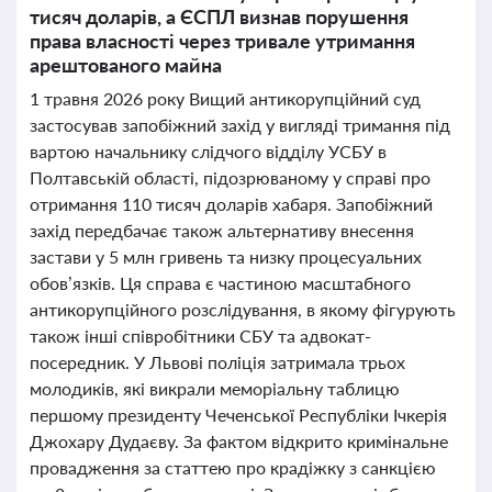
тисяч доларів, а ЄСПЛ визнав порушення
права власності через тривале утримання
арештованого майна
1 травня 2026 року Вищий антикорупційний суд
застосував запобіжний захід у вигляді тримання під
вартою начальнику слідчого відділу УСБУ в
Полтавській області, підозрюваному у справі про
отримання 110 тисяч доларів хабаря. Запобіжний
захід передбачає також альтернативу внесення
застави у 5 млн гривень та низку процесуальних
обов’язків. Ця справа є частиною масштабного
антикорупційного розслідування, в якому фігурують
також інші співробітники СБУ та адвокат-
посередник. У Львові поліція затримала трьох
молодиків, які викрали меморіальну таблицю
першому президенту Чеченської Республіки Ічкерія
Джохару Дудаєву. За фактом відкрито кримінальне
провадження за статтею про крадіжку з санкцією