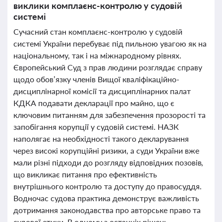
виклики комплаєнс-контролю у судовій
системі
Сучасний стан комплаєнс-контролю у судовій
системі України перебуває під пильною увагою як на
національному, так і на міжнародному рівнях.
Європейський Суд з прав людини розглядає справу
щодо обов’язку членів Вищої кваліфікаційно-
дисциплінарної комісії та дисциплінарних палат
КДКА подавати декларації про майно, що є
ключовим питанням для забезпечення прозорості та
запобігання корупції у судовій системі. НАЗК
наполягає на необхідності такого декларування
через високі корупційні ризики, а суди України вже
мали різні підходи до розгляду відповідних позовів,
що викликає питання про ефективність
внутрішнього контролю та доступу до правосуддя.
Водночас судова практика демонструє важливість
дотримання законодавства про авторське право та
судової етики. В одному з останніх рішень