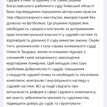
Богуславського районного суду Київської області
було підтверджено порушення авторських прав на
твір образотворчого мистецтва, використаний без
дозволу на футболках. Це рішення підкреслює
необхідність суворого контролю за дотриманням
прав інтелектуальної власності у судовій системі та
відповідність діяльності суду вимогам закону. Окрім
того, резонансною стала справа колишнього судді
Олексія Тандира, якому оголошено підозру у
злочинній схемі незаконного заволодіння
квартирами померлих. Цей випадок ілюструє
проблеми доброчесності суддів, порушення
стандартів судової етики та необхідність посилення
комплаєнс-контролю і внутрішнього нагляду у
судовій системі. Всі ці події свідчать про
актуальність реформ у сфері судового комплаєнсу,
які мають забезпечити законність судочинства,
підвищити довіру до судів та гарантувати