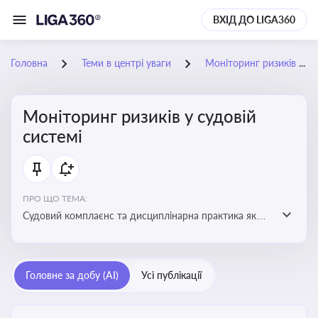
ВХІД ДО LIGA360
Головна
Теми в центрі уваги
Моніторинг ризиків у судовій системі
Моніторинг ризиків у судовій
системі
ПРО ЩО ТЕМА:
Судовий комплаєнс та дисциплінарна практика як
спосіб оцінювати доброчесність суддів, виявляти
юридичні та репутаційні ризики і приймати
обґрунтовані рішення під час судових спорів та
Головне за добу (AI)
Усі публікації
комплаєнс-перевірок