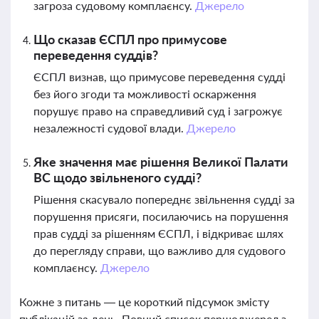
загроза судовому комплаєнсу.
Джерело
Що сказав ЄСПЛ про примусове
переведення суддів?
ЄСПЛ визнав, що примусове переведення судді
без його згоди та можливості оскарження
порушує право на справедливий суд і загрожує
незалежності судової влади.
Джерело
Яке значення має рішення Великої Палати
ВС щодо звільненого судді?
Рішення скасувало попереднє звільнення судді за
порушення присяги, посилаючись на порушення
прав судді за рішенням ЄСПЛ, і відкриває шлях
до перегляду справи, що важливо для судового
комплаєнсу.
Джерело
Кожне з питань — це короткий підсумок змісту
публікацій за день. Повний список першоджерел з