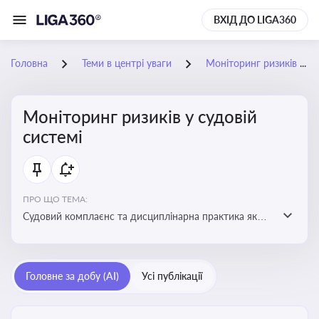
ВХІД ДО LIGA360
Головна
Теми в центрі уваги
Моніторинг ризиків у судовій системі
Моніторинг ризиків у судовій
системі
ПРО ЩО ТЕМА:
Судовий комплаєнс та дисциплінарна практика як
спосіб оцінювати доброчесність суддів, виявляти
юридичні та репутаційні ризики і приймати
обґрунтовані рішення під час судових спорів та
Головне за добу (AI)
Усі публікації
комплаєнс-перевірок