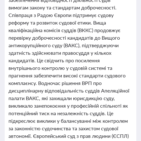
вимогам закону та стандартам доброчесності.
Співпраця з Радою Європи підтримує судову
реформу та розвиток судової етики. Вища
кваліфікаційна комісія суддів (ВККС) продовжує
перевірку доброчесності кандидатів до Вищого
антикорупційного суду (ВАКС), підтверджуючи
здатність здійснювати правосуддя у кількох
кандидатів. Це свідчить про посилення
внутрішнього контролю у судовій системі та
прагнення забезпечити високі стандарти судового
комплаєнсу. Водночас рішення ВРП про
дисциплінарну відповідальність суддів Апеляційної
палати ВАКС, які захищали юрисдикцію суду,
викликало занепокоєння у професійній спільноті як
потенційний тиск на незалежність суддів. Це
підкреслює виклики у балансуванні між контролем
за законністю судочинства та захистом судової
автономії. Європейський суд з прав людини (ЄСПЛ)