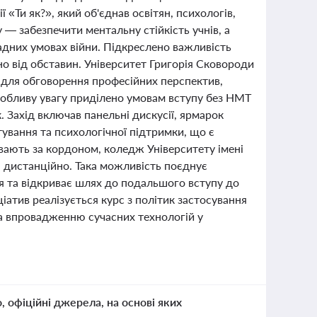
«Ти як?», який об'єднав освітян, психологів,
 — забезпечити ментальну стійкість учнів, а
ладних умовах війни. Підкреслено важливість
но від обставин. Університет Григорія Сковороди
 для обговорення професійних перспектив,
Особливу увагу приділено умовам вступу без НМТ
. Захід включав панельні дискусії, ярмарок
ування та психологічної підтримки, що є
увають за кордоном, коледж Університету імені
 дистанційно. Така можливість поєднує
ня та відкриває шлях до подальшого вступу до
ціатив реалізується курс з політик застосування
 та впровадженню сучасних технологій у
о, офіційні джерела, на основі яких