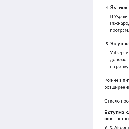
Які нов
В Україн
міжнарод
програм
Як унів
Універси
допомогу
на ринку
Кожне з пи
розширений
Стисло про
Вступна к
освітні і
У 2026 році