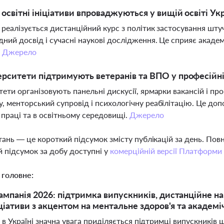
і освітні ініціативи впроваджуються у вищій освіті Ук
і реалізується дистанційний курс з політик застосування шту
ний досвід і сучасні наукові дослідження. Це сприяє академі
.
Джерело
ерситети підтримують ветеранів та ВПО у професійні
тети організовують панельні дискусії, ярмарки вакансій і 
, менторський супровід і психологічну реабілітацію. Це до
 праці та в освітньому середовищі.
Джерело
тань — це короткий підсумок змісту публікацій за день. По
 підсумок за добу доступні у
комерційній версії Платформи
 головне:
ампанія 2026: підтримка випускників, дистанційне на
ніціативи з акцентом на ментальне здоров'я та академ
 в Україні значна увага приділяється підтримці випускників 