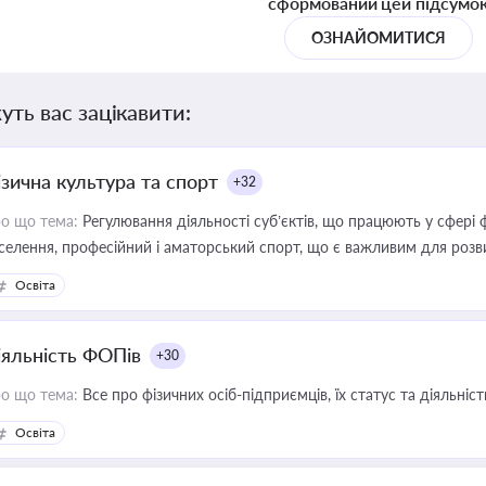
сформований цей підсумо
ОЗНАЙОМИТИСЯ
уть вас зацікавити:
ізична культура та спорт
+32
о що тема:
Регулювання діяльності суб’єктів, що працюють у сфері 
селення, професійний і аматорський спорт, що є важливим для розви
ективної реалізації державної політики у цій галузі
Освіта
іяльність ФОПів
+30
о що тема:
Все про фізичних осіб-підприємців, їх статус та діяльні
Освіта