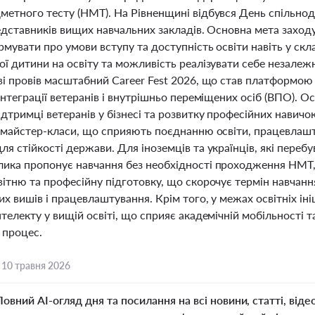
етного тесту (НМТ). На Рівненщині відбувся День спільнодії 
едставників вищих навчальних закладів. Основна мета заходу
мувати про умови вступу та доступність освіти навіть у ск
ї дитини на освіту та можливість реалізувати себе незалеж
ві провів масштабний Career Fest 2026, що став платформою
інтеграції ветеранів і внутрішньо переміщених осіб (ВПО). 
дтримці ветеранів у бізнесі та розвитку професійних навичок
а майстер-класи, що сприяють поєднанню освіти, працевлашт
я стійкості держави. Для іноземців та українців, які переб
ика пропонує навчання без необхідності проходження НМТ,
вітню та професійну підготовку, що скорочує термін навчан
х вишів і працевлаштування. Крім того, у межах освітніх іні
телекту у вищій освіті, що сприяє академічній мобільності
 процес.
,
10 травня 2026
Повний AI-огляд дня та посилання на всі новини, статті, віде