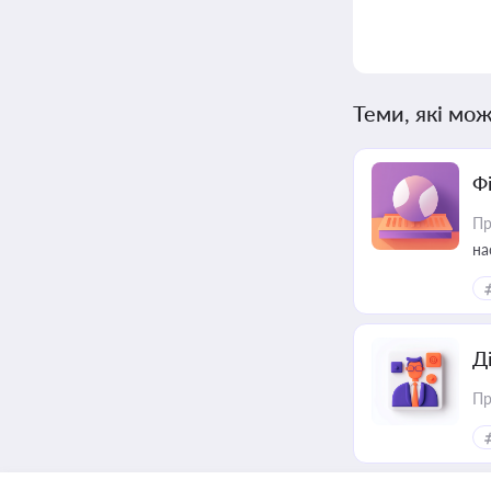
Теми, які мож
Ф
Пр
на
еф
Д
Пр