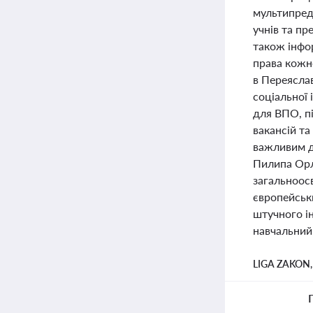
мультипредм
учнів та пр
також інфор
права кожно
в Переясла
соціальної 
для ВПО, пі
вакансій т
важливим дл
Пилипа Орл
загальноос
європейськи
штучного ін
навчальний
LIGA ZAKON