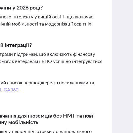
раїни у 2026 році?
чного інтелекту у вищій освіті, що включає
чній мобільності та модернізації освітніх
й інтеграції?
програми підтримки, що включають фінансову
помагає ветеранам і ВПО успішно інтегруватися
вний список першоджерел з посиланнями та
 LIGA360.
вчання для іноземців без НМТ та нові
ічну мобільність
шкіл у період підготовки до національного