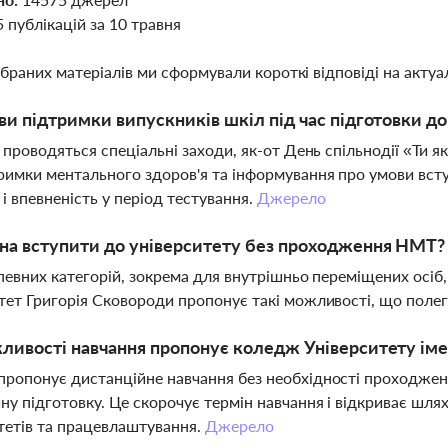
5 публікацій за 10 травня
ібраних матеріалів ми сформували короткі відповіді на актуал
ви підтримки випускників шкіл під час підготовки д
і проводяться спеціальні заходи, як-от День спільнодії «Ти як
римки ментального здоров'я та інформування про умови вст
 і впевненість у період тестування.
Джерело
на вступити до університету без проходження НМТ?
 певних категорій, зокрема для внутрішньо переміщених осіб
тет Григорія Сковороди пропонує такі можливості, що поле
ливості навчання пропонує коледж Університету іме
ропонує дистанційне навчання без необхідності проходжен
ну підготовку. Це скорочує термін навчання і відкриває шл
тетів та працевлаштування.
Джерело