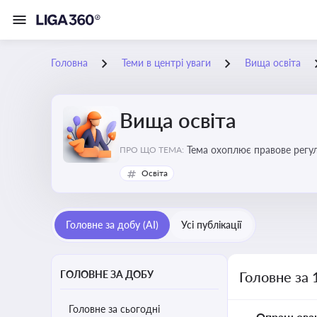
Головна
Теми в центрі уваги
Вища освіта
Вища освіта
Тема охоплює правове регулю
ПРО ЩО ТЕМА:
Освіта
Головне за добу (AI)
Усі публікації
ГОЛОВНЕ ЗА ДОБУ
Головне за 
Головне за сьогодні
Опрацьова