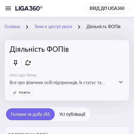
ВХІД ДО LIGA360
Головна
Теми в центрі уваги
Діяльність ФОПів
Діяльність ФОПів
ПРО ЩО ТЕМА:
Все про фізичних осіб-підприємців, їх статус та
діяльність. Зміни в законодавстві, що стосуються
Освіта
роботи ФОПів
Головне за добу (AI)
Усі публікації