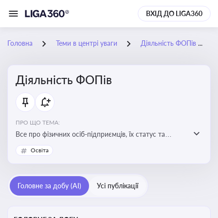
ВХІД ДО LIGA360
Головна
Теми в центрі уваги
Діяльність ФОПів
Діяльність ФОПів
ПРО ЩО ТЕМА:
Все про фізичних осіб-підприємців, їх статус та
діяльність. Зміни в законодавстві, що стосуються
Освіта
роботи ФОПів
Головне за добу (AI)
Усі публікації