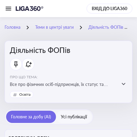
ВХІД ДО LIGA360
Головна
Теми в центрі уваги
Діяльність ФОПів
Діяльність ФОПів
ПРО ЩО ТЕМА:
Все про фізичних осіб-підприємців, їх статус та
діяльність. Зміни в законодавстві, що стосуються
Освіта
роботи ФОПів
Головне за добу (AI)
Усі публікації