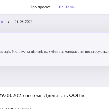
Про проєкт
Всі Теми
ів
29-08-2025
иємців, їх статус та діяльність. Зміни в законодавстві, що стосують
29.08.2025 по темі: Діяльність ФОПів
но:
14257 джерел