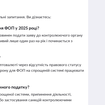
ьні запитання. Ви дізнаєтесь:
ня ФОП у 2025 році?
повинен подати заяву до контролюючого органу
ивий лише один раз на рік і починається з
?
товалюті через відсутність правового статусу
борону для ФОП на спрощеній системі працювати
иного податку?
рощеної системи, припинення діяльності,
або застосування санкцій контролюючими