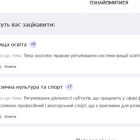
ОЗНАЙОМИТИСЯ
уть вас зацікавити:
ища освіта
+9
о що тема:
Тема охоплює правове регулювання системи вищої освіти, о
Освіта
ізична культура та спорт
+7
о що тема:
Регулювання діяльності суб’єктів, що працюють у сфері 
селення, професійний і аматорський спорт, що є важливим для розви
ективної реалізації державної політики у цій галузі
Освіта