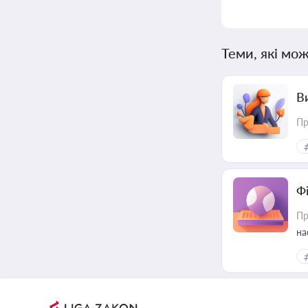
Теми, які мож
В
Пр
Ф
Пр
на
еф