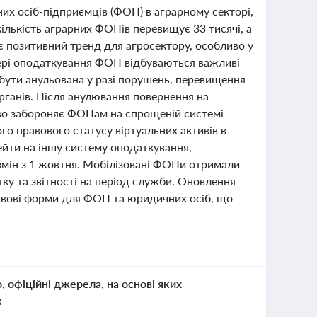
чних осіб-підприємців (ФОП) в аграрному секторі,
 кількість аграрних ФОПів перевищує 33 тисячі, а
ює позитивний тренд для агросектору, особливо у
ері оподаткування ФОП відбуваються важливі
 бути анульована у разі порушень, перевищення
рганів. Після анулювання повернення на
во забороняє ФОПам на спрощеній системі
го правового статусу віртуальних активів в
ейти на іншу систему оподаткування,
 змін з 1 жовтня. Мобілізовані ФОПи отримали
тку та звітності на період служби. Оновлення
авові форми для ФОП та юридичних осіб, що
о, офіційні джерела, на основі яких
к