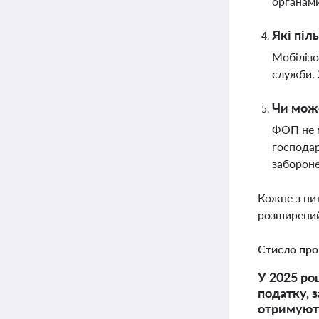
органам
Які піл
Мобілізо
служби. 
Чи може
ФОП не м
господар
заборон
Кожне з пи
розширений
Стисло про
У 2025 ро
податку, 
отримують