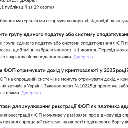
11 публікацій за 29 серпня
ібраних матеріалів ми сформували короткі відповіді на актуал
ити групу єдиного податку або систему оподаткуван
и групи єдиного податку або системи оподаткування ФОП 
ресня, щоб зміни набрали чинності з 1 жовтня. Перехід можл
го кварталу після подання заявки.
Джерело
 ФОП отримувати дохід у криптовалюті у 2025 році
ОП на спрощеній системі не можуть отримувати дохід у крип
них активів в Україні. Законопроєкт №10225-д пропонує за
активами.
Джерело
стави для анулювання реєстрації ФОП як платника єд
ня реєстрації ФОП можливе у разі заяви про відмову від сп
 правил спрощеної системи, наявності податкового боргу 