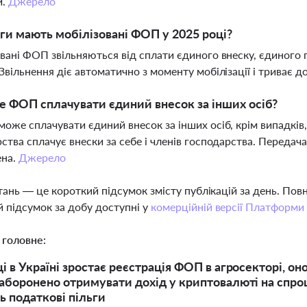
и.
Джерело
ьги мають мобілізовані ФОП у 2025 році?
вані ФОП звільняються від сплати єдиного внеску, єдиного 
Звільнення діє автоматично з моменту мобілізації і триває до
 ФОП сплачувати єдиний внесок за інших осіб?
оже сплачувати єдиний внесок за інших осіб, крім випадків
ства сплачує внески за себе і членів господарства. Передача
ена.
Джерело
тань — це короткий підсумок змісту публікацій за день. По
 підсумок за добу доступні у
комерційній версії Платформи
 головне:
ці в Україні зростає реєстрація ФОП в агросекторі, 
заборонено отримувати дохід у криптовалюті на спро
 податкові пільги