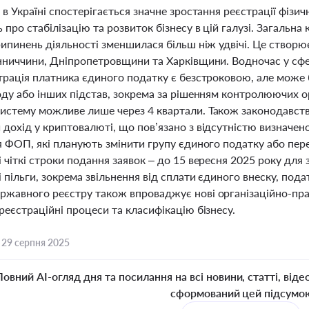
 в Україні спостерігається значне зростання реєстрації фізи
 про стабілізацію та розвиток бізнесу в цій галузі. Загальна
рипинень діяльності зменшилася більш ніж удвічі. Це створ
інниччини, Дніпропетровщини та Харківщини. Водночас у сф
страція платника єдиного податку є безстроковою, але може
ходу або інших підстав, зокрема за рішенням контролюючих о
истему можливе лише через 4 квартали. Також законодавст
дохід у криптовалюті, що пов’язано з відсутністю визначено
я ФОП, які планують змінити групу єдиного податку або пер
 чіткі строки подання заявок – до 15 вересня 2025 року для
 пільги, зокрема звільнення від сплати єдиного внеску, пода
ржавного реєстру також впроваджує нові організаційно-пр
реєстраційні процеси та класифікацію бізнесу.
,
29 серпня 2025
Повний AI-огляд дня та посилання на всі новини, статті, віде
сформований цей підсумо