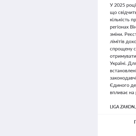
У 2025 році
що свідчить
кількість п
регіонах В
зміни. Реє
лімітів до
спрощену с
отримувати 
Україні. Дл
встановлені
законодавчі
Єдиного де
впливає на 
LIGA ZAKON