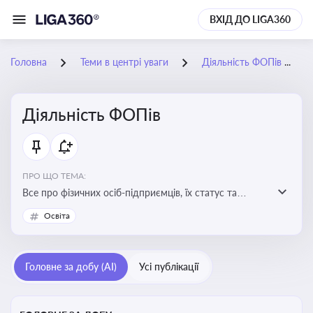
ВХІД ДО LIGA360
Головна
Теми в центрі уваги
Діяльність ФОПів
Діяльність ФОПів
ПРО ЩО ТЕМА:
Все про фізичних осіб-підприємців, їх статус та
діяльність. Зміни в законодавстві, що стосуються
Освіта
роботи ФОПів
Головне за добу (AI)
Усі публікації