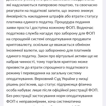
які надсилаються паперовою поштою, та своєчасно
реагувати на податкові запити, що значно знижує
ймовірність накладення штрафів або втрати статусу
платника єдиного податку. Процедура подання
заяви проста і доступна кожному ФОП. Водночас
податкова служба нагадує про заборону для ФОП
на спрощеній системі оподаткування продавати
криптовалюту, оскільки це вважається обміном
іноземної валюти, що заборонено для платників
єдиного податку. Закон про віртуальні активи ще не
набрав чинності, тому торгівля криптою може
призвести до втрати спрощеного податкового
режиму і переведення на загальну систему
оподаткування. Верховний Суд України у низці
рішень роз’яснив, що статус підприємця фізична
особа набуває лише після офіційної реєстрації ФОП.
Без реєстрації застосування норм оподаткування
ФОП є неправомірним, хоча систематична