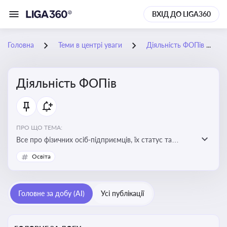
ВХІД ДО LIGA360
Головна
Теми в центрі уваги
Діяльність ФОПів
Діяльність ФОПів
ПРО ЩО ТЕМА:
Все про фізичних осіб-підприємців, їх статус та
діяльність. Зміни в законодавстві, що стосуються
Освіта
роботи ФОПів
Головне за добу (AI)
Усі публікації