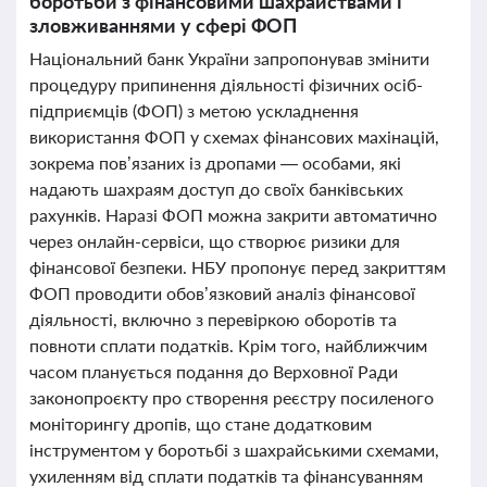
боротьби з фінансовими шахрайствами і
зловживаннями у сфері ФОП
Національний банк України запропонував змінити
процедуру припинення діяльності фізичних осіб-
підприємців (ФОП) з метою ускладнення
використання ФОП у схемах фінансових махінацій,
зокрема пов’язаних із дропами — особами, які
надають шахраям доступ до своїх банківських
рахунків. Наразі ФОП можна закрити автоматично
через онлайн-сервіси, що створює ризики для
фінансової безпеки. НБУ пропонує перед закриттям
ФОП проводити обов’язковий аналіз фінансової
діяльності, включно з перевіркою оборотів та
повноти сплати податків. Крім того, найближчим
часом планується подання до Верховної Ради
законопроєкту про створення реєстру посиленого
моніторингу дропів, що стане додатковим
інструментом у боротьбі з шахрайськими схемами,
ухиленням від сплати податків та фінансуванням