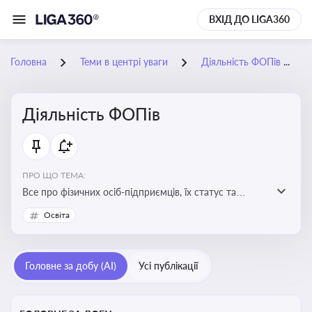
ВХІД ДО LIGA360
Головна
Теми в центрі уваги
Діяльність ФОПів
Діяльність ФОПів
ПРО ЩО ТЕМА:
Все про фізичних осіб-підприємців, їх статус та
діяльність. Зміни в законодавстві, що стосуються
Освіта
роботи ФОПів
Головне за добу (AI)
Усі публікації