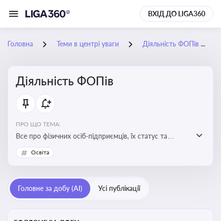
ВХІД ДО LIGA360
Головна
Теми в центрі уваги
Діяльність ФОПів
Діяльність ФОПів
ПРО ЩО ТЕМА:
Все про фізичних осіб-підприємців, їх статус та
діяльність. Зміни в законодавстві, що стосуються
Освіта
роботи ФОПів
Головне за добу (AI)
Усі публікації