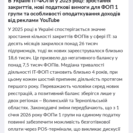
В Україні IT-ФОПи у 2025 році: зростання
закриттів, нові податкові вимоги для ФОП 1
групи та особливості оподаткування доходів
від реклами YouTube
У 2025 році в Україні спостерігається значне
зростання кількості закриттів ФОПів у сфері IT: за
десять місяців закрилося понад 26 тисяч
підприємців, тоді як нових зареєструвалося близько
18,6 тисяч. Це призвело до негативного балансу у
понад 7,5 тисяч ФОПів. Медіана тривалості
діяльності ІТ-ФОП становить близько 4 років, при
цьому кожен шостий припиняє діяльність протягом
першого року. Переважають чоловіки серед нових
реєстрацій, а позитивний баланс зберігся лише у
двох регіонах – Волинській та Тернопільській
областях. Законодавчі зміни передбачають, що з 1
січня 2026 року ФОПи 1 групи на єдиному податку
повинні забезпечити можливість безготівкової
оплати через POS-термінали, що викликає дискусії