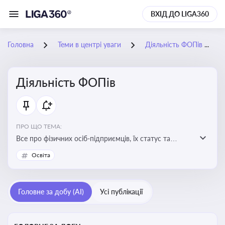
ВХІД ДО LIGA360
Головна
Теми в центрі уваги
Діяльність ФОПів
Діяльність ФОПів
ПРО ЩО ТЕМА:
Все про фізичних осіб-підприємців, їх статус та
діяльність. Зміни в законодавстві, що стосуються
Освіта
роботи ФОПів
Головне за добу (AI)
Усі публікації