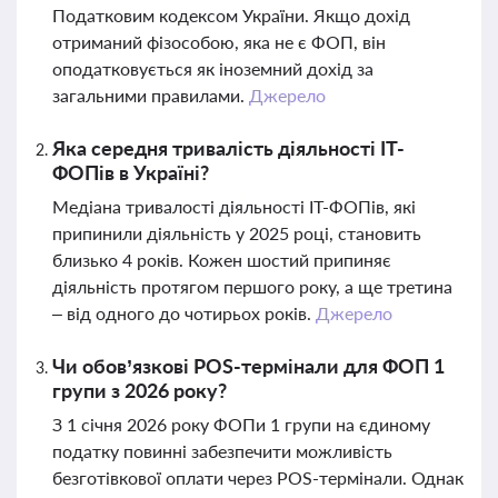
Податковим кодексом України. Якщо дохід
отриманий фізособою, яка не є ФОП, він
оподатковується як іноземний дохід за
загальними правилами.
Джерело
Яка середня тривалість діяльності ІТ-
ФОПів в Україні?
Медіана тривалості діяльності ІТ-ФОПів, які
припинили діяльність у 2025 році, становить
близько 4 років. Кожен шостий припиняє
діяльність протягом першого року, а ще третина
– від одного до чотирьох років.
Джерело
Чи обов’язкові POS-термінали для ФОП 1
групи з 2026 року?
З 1 січня 2026 року ФОПи 1 групи на єдиному
податку повинні забезпечити можливість
безготівкової оплати через POS-термінали. Однак