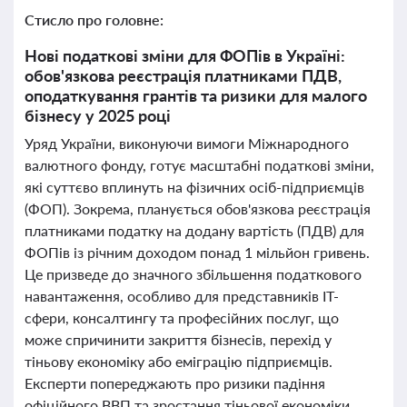
Стисло про головне:
Нові податкові зміни для ФОПів в Україні:
обов'язкова реєстрація платниками ПДВ,
оподаткування грантів та ризики для малого
бізнесу у 2025 році
Уряд України, виконуючи вимоги Міжнародного
валютного фонду, готує масштабні податкові зміни,
які суттєво вплинуть на фізичних осіб-підприємців
(ФОП). Зокрема, планується обов'язкова реєстрація
платниками податку на додану вартість (ПДВ) для
ФОПів із річним доходом понад 1 мільйон гривень.
Це призведе до значного збільшення податкового
навантаження, особливо для представників ІТ-
сфери, консалтингу та професійних послуг, що
може спричинити закриття бізнесів, перехід у
тіньову економіку або еміграцію підприємців.
Експерти попереджають про ризики падіння
офіційного ВВП та зростання тіньової економіки