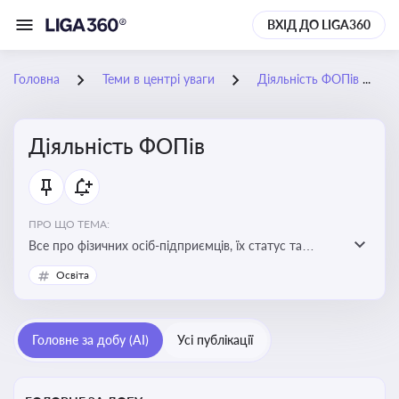
ВХІД ДО LIGA360
Головна
Теми в центрі уваги
Діяльність ФОПів
Діяльність ФОПів
ПРО ЩО ТЕМА:
Все про фізичних осіб-підприємців, їх статус та
діяльність. Зміни в законодавстві, що стосуються
Освіта
роботи ФОПів
Головне за добу (AI)
Усі публікації