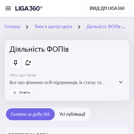
ВХІД ДО LIGA360
Головна
Теми в центрі уваги
Діяльність ФОПів
Діяльність ФОПів
ПРО ЩО ТЕМА:
Все про фізичних осіб-підприємців, їх статус та
діяльність. Зміни в законодавстві, що стосуються
Освіта
роботи ФОПів
Головне за добу (AI)
Усі публікації