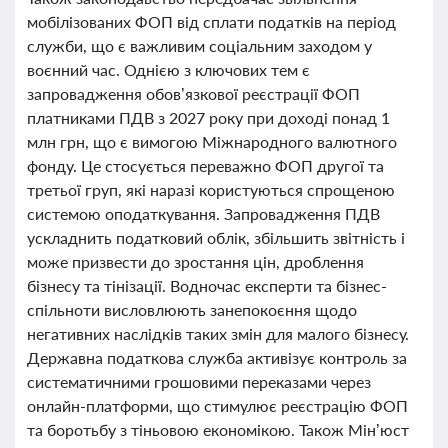
мобілізованих ФОП від сплати податків на період
служби, що є важливим соціальним заходом у
воєнний час. Однією з ключових тем є
запровадження обов’язкової реєстрації ФОП
платниками ПДВ з 2027 року при доході понад 1
млн грн, що є вимогою Міжнародного валютного
фонду. Це стосується переважно ФОП другої та
третьої груп, які наразі користуються спрощеною
системою оподаткування. Запровадження ПДВ
ускладнить податковий облік, збільшить звітність і
може призвести до зростання цін, дроблення
бізнесу та тінізації. Водночас експерти та бізнес-
спільноти висловлюють занепокоєння щодо
негативних наслідків таких змін для малого бізнесу.
Державна податкова служба активізує контроль за
систематичними грошовими переказами через
онлайн-платформи, що стимулює реєстрацію ФОП
та боротьбу з тіньовою економікою. Також Мін’юст