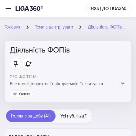
ВХІД ДО LIGA360
Головна
Теми в центрі уваги
Діяльність ФОПів
Діяльність ФОПів
ПРО ЩО ТЕМА:
Все про фізичних осіб-підприємців, їх статус та
діяльність. Зміни в законодавстві, що стосуються
Освіта
роботи ФОПів
Головне за добу (AI)
Усі публікації