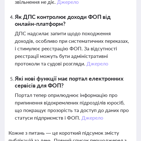
звільнення не діє.
Джерело
Як ДПС контролює доходи ФОП від
онлайн-платформ?
ДПС надсилає запити щодо походження
доходів, особливо при систематичних переказах,
і стимулює реєстрацію ФОП. За відсутності
реєстрації можуть бути адміністративні
протоколи та судові розгляди.
Джерело
Які нові функції має портал електронних
сервісів для ФОП?
Портал тепер оприлюднює інформацію про
припинення відокремлених підрозділів юросіб,
що покращує прозорість та доступ до даних про
статуси підприємств і ФОП.
Джерело
Кожне з питань — це короткий підсумок змісту
публікацій за день. Повний список першоджерел з