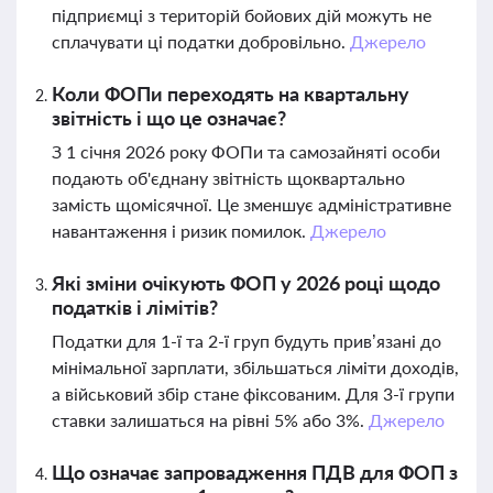
підприємці з територій бойових дій можуть не
сплачувати ці податки добровільно.
Джерело
Коли ФОПи переходять на квартальну
звітність і що це означає?
З 1 січня 2026 року ФОПи та самозайняті особи
подають об'єднану звітність щоквартально
замість щомісячної. Це зменшує адміністративне
навантаження і ризик помилок.
Джерело
Які зміни очікують ФОП у 2026 році щодо
податків і лімітів?
Податки для 1-ї та 2-ї груп будуть прив’язані до
мінімальної зарплати, збільшаться ліміти доходів,
а військовий збір стане фіксованим. Для 3-ї групи
ставки залишаться на рівні 5% або 3%.
Джерело
Що означає запровадження ПДВ для ФОП з