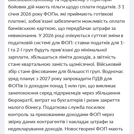
бойових дій мають пільги щодо сплати податків. З 1
січня 2026 року ФОПи, які приймають готівкові
платежі, зобов’язані забезпечити можливість оплати
банківською карткою, що передбачає штрафи за
невиконання. У 2026 році очікуються суттєві зміни в
податковій системі для ФОП: ставки податків для 1-
ї та 2-ї груп будуть прив’язані до мінімальної
зарплати, збільшаться ліміти доходів, а звітність
стане квартальною замість щомісячної. Військовий
збір стане фіксованим для більшості груп. Водночас
уряд планує з 2027 року запровадити ПДВ для
ФОПів із доходом понад 1 млн грн, що викликає
занепокоєння серед підприємців через збільшення
бюрократії, витрат на бухгалтерів і ризик закриття
малого бізнесу. Податкова служба посилює
контроль за прихованими доходами ФОП через
звірку даних контрагентів і накладає штрафи за
недекларування доходів. Новостворені ФОП мають