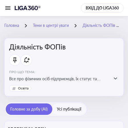
ВХІД ДО LIGA360
Головна
Теми в центрі уваги
Діяльність ФОПів
Діяльність ФОПів
ПРО ЩО ТЕМА:
Все про фізичних осіб-підприємців, їх статус та
діяльність. Зміни в законодавстві, що стосуються
Освіта
роботи ФОПів
Головне за добу (AI)
Усі публікації