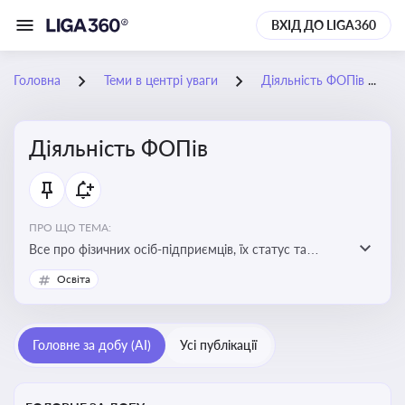
ВХІД ДО LIGA360
Головна
Теми в центрі уваги
Діяльність ФОПів
Діяльність ФОПів
ПРО ЩО ТЕМА:
Все про фізичних осіб-підприємців, їх статус та
діяльність. Зміни в законодавстві, що стосуються
Освіта
роботи ФОПів
Головне за добу (AI)
Усі публікації