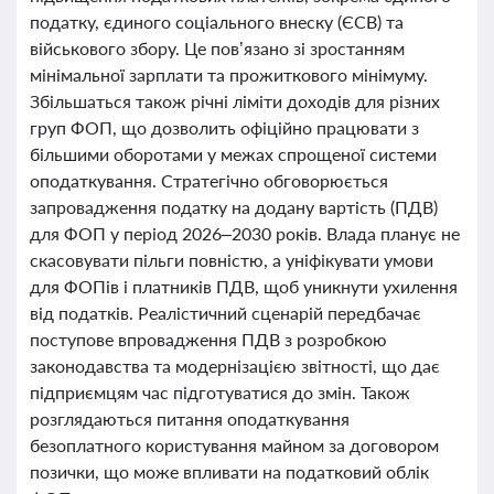
податку, єдиного соціального внеску (ЄСВ) та
військового збору. Це пов’язано зі зростанням
мінімальної зарплати та прожиткового мінімуму.
Збільшаться також річні ліміти доходів для різних
груп ФОП, що дозволить офіційно працювати з
більшими оборотами у межах спрощеної системи
оподаткування. Стратегічно обговорюється
запровадження податку на додану вартість (ПДВ)
для ФОП у період 2026–2030 років. Влада планує не
скасовувати пільги повністю, а уніфікувати умови
для ФОПів і платників ПДВ, щоб уникнути ухилення
від податків. Реалістичний сценарій передбачає
поступове впровадження ПДВ з розробкою
законодавства та модернізацією звітності, що дає
підприємцям час підготуватися до змін. Також
розглядаються питання оподаткування
безоплатного користування майном за договором
позички, що може впливати на податковий облік