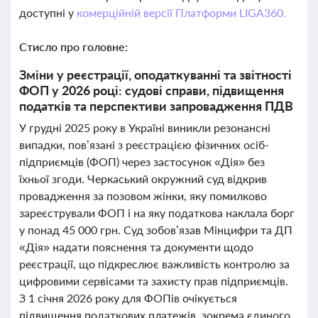
доступні у
комерційній версії Платформи LIGA360.
Стисло про головне:
Зміни у реєстрації, оподаткуванні та звітності
ФОП у 2026 році: судові справи, підвищення
податків та перспективи запровадження ПДВ
У грудні 2025 року в Україні виникли резонансні
випадки, пов’язані з реєстрацією фізичних осіб-
підприємців (ФОП) через застосунок «Дія» без
їхньої згоди. Черкаський окружний суд відкрив
провадження за позовом жінки, яку помилково
зареєстрували ФОП і на яку податкова наклала борг
у понад 45 000 грн. Суд зобов’язав Мінцифри та ДП
«Дія» надати пояснення та документи щодо
реєстрації, що підкреслює важливість контролю за
цифровими сервісами та захисту прав підприємців.
З 1 січня 2026 року для ФОПів очікується
підвищення податкових платежів, зокрема єдиного