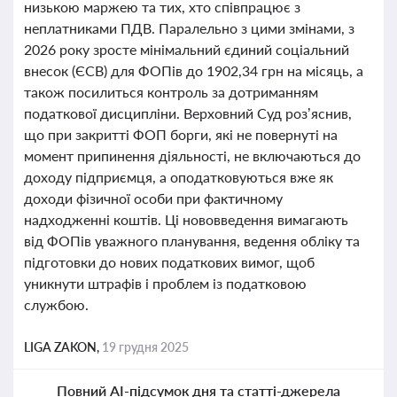
низькою маржею та тих, хто співпрацює з
неплатниками ПДВ. Паралельно з цими змінами, з
2026 року зросте мінімальний єдиний соціальний
внесок (ЄСВ) для ФОПів до 1902,34 грн на місяць, а
також посилиться контроль за дотриманням
податкової дисципліни. Верховний Суд роз’яснив,
що при закритті ФОП борги, які не повернуті на
момент припинення діяльності, не включаються до
доходу підприємця, а оподатковуються вже як
доходи фізичної особи при фактичному
надходженні коштів. Ці нововведення вимагають
від ФОПів уважного планування, ведення обліку та
підготовки до нових податкових вимог, щоб
уникнути штрафів і проблем із податковою
службою.
LIGA ZAKON,
19 грудня 2025
Повний AI-підсумок дня та статті-джерела