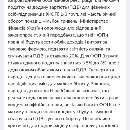
податку на додану вартість (ПДВ) для фізичних
осіб-підприємців (ФОП) 1-3 груп, які мають річний
оборот понад 1 мільйон гривень. Міністерство
фінансів України оприлюднило відповідний
законопроєкт, який передбачає, що такі ФОПи
повинні будуть вести облік доходів і витрат за
типовою формою, подавати звітність онлайн та
сплачувати ПДВ за ставкою 20%. Для ФОП 3 групи
ставка єдиного податку знизиться з 5% до 3%, але з
додатковим обов’язком сплати ПДВ. Експерти та
народні депутати висловлюють занепокоєння щодо
наслідків цих змін для малого бізнесу. Зокрема,
народна депутатка Ніна Южаніна зазначає, що
реальне податкове навантаження може бути в рази
вищим за офіційні оцінки, оскільки багато ФОПів не
матимуть податкового кредиту і будуть змушені
сплачувати ПДВ з усього обороту. Це особливо
критично для підприємців у сфері послуг, торгівлі з