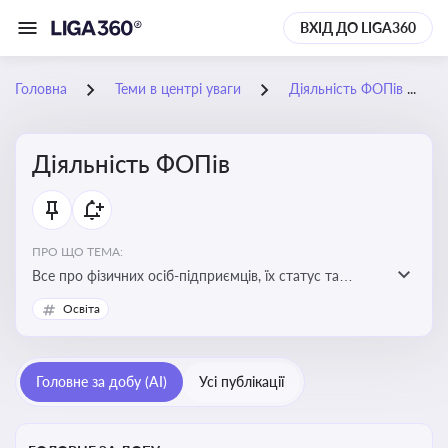
ВХІД ДО LIGA360
Головна
Теми в центрі уваги
Діяльність ФОПів
Діяльність ФОПів
ПРО ЩО ТЕМА:
Все про фізичних осіб-підприємців, їх статус та
діяльність. Зміни в законодавстві, що стосуються
Освіта
роботи ФОПів
Головне за добу (AI)
Усі публікації