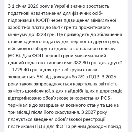
З 1 січня 2026 року в Україні значно зростають
податкові навантаження для фізичних осіб-
підприємців (ФОП) через підвищення мінімальної
заробітної плати до 8647 грн та прожиткового
мінімуму до 3328 грн. Це призводить до збільшення
ставок єдиного податку для першої та другої груп,
військового збору та єдиного соціального внеску
(ЄСВ). Для ФОП першої групи максимальний
єдиний податок становитиме 332,80 грн, для другої
– 1729,40 грн, а для третьої групи ставка
залишається 5% від доходу або 3% з ПДВ. З 2026
року також запроваджується квартальна звітність
замість щомісячної, а для найдрібніших підприємців
відтерміновано обов’язкове використання POS-
терміналів до завершення воєнного стану та ще на
три місяці після його скасування. З 2027 року
планується введення обов’язкової реєстрації
платниками ПДВ для ФОП з річним доходом понад