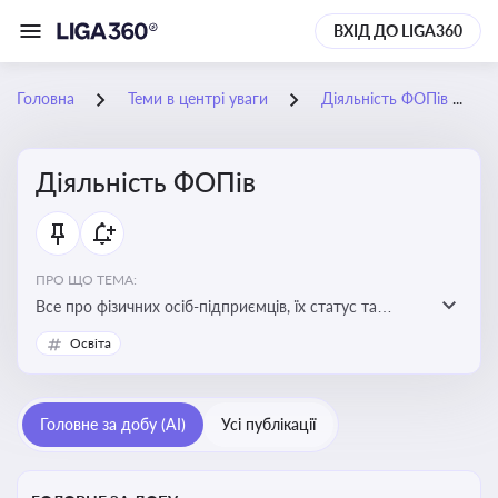
ВХІД ДО LIGA360
Головна
Теми в центрі уваги
Діяльність ФОПів
Діяльність ФОПів
ПРО ЩО ТЕМА:
Все про фізичних осіб-підприємців, їх статус та
діяльність. Зміни в законодавстві, що стосуються
Освіта
роботи ФОПів
Головне за добу (AI)
Усі публікації