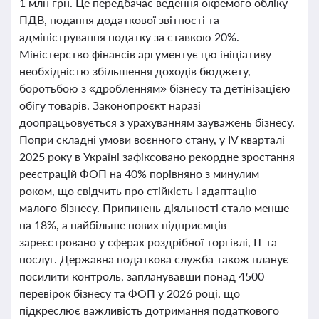
1 млн грн. Це передбачає ведення окремого обліку
ПДВ, подання додаткової звітності та
адміністрування податку за ставкою 20%.
Міністерство фінансів аргументує цю ініціативу
необхідністю збільшення доходів бюджету,
боротьбою з «дробленням» бізнесу та детінізацією
обігу товарів. Законопроєкт наразі
доопрацьовується з урахуванням зауважень бізнесу.
Попри складні умови воєнного стану, у IV кварталі
2025 року в Україні зафіксовано рекордне зростання
реєстрацій ФОП на 40% порівняно з минулим
роком, що свідчить про стійкість і адаптацію
малого бізнесу. Припинень діяльності стало менше
на 18%, а найбільше нових підприємців
зареєстровано у сферах роздрібної торгівлі, IT та
послуг. Державна податкова служба також планує
посилити контроль, запланувавши понад 4500
перевірок бізнесу та ФОП у 2026 році, що
підкреслює важливість дотримання податкового